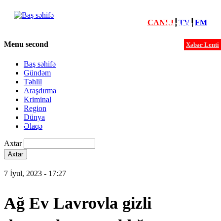
CANLI
┃
TV
┃
FM
Xəbərlər
Menu second
Xəbər Lenti
Baş səhifə
Gündəm
Təhlil
Araşdırma
Kriminal
Region
Dünya
Əlaqə
Axtar
7 İyul, 2023 - 17:27
Ağ Ev Lavrovla gizli