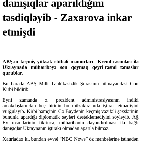
danışıqlar aparıldığını
təsdiqləyib - Zaxarova inkar
etmişdi
ABŞ-ın keçmiş yüksək rütbəli məmurları Kreml rəsmiləri ilə
Ukraynada müharibəyə son qoymaq qeyri-rəsmi təmaslar
qurublar.
Bu barədə ABŞ Milli Təhlükəsizlik Şurasının nümayəndəsi Con
Kirbi bildirib.
Eyni zamanda o, prezident administrasiyasının indiki
əməkdaşlarından heç birinin bu müzakirələrdə iştirak etmədiyini
vurğulayıb. Kirbi həmçinin Co Baydenin keçmiş vəzifəli şəxslərinin
bununla apardığı diplomatik səyləri dəstəkləmədiyini söyləyib. Ağ
Ev rəsmilərinin fikrincə, müharibənin dayandırılması ilə bağlı
danışıqlar Ukraynanın iştirakı olmadan aparıla bilməz.
Xatırladaq ki, bundan əvvəl “NBC News” öz mənbələrinə istinadən