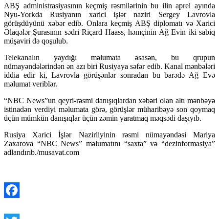
ABŞ administrasiyasının keçmiş rəsmilərinin bu ilin aprel ayında
Nyu-Yorkda Rusiyanın xarici işlər naziri Sergey Lavrovla
görüşdüyünü xəbər edib. Onlara keçmiş ABŞ diplomatı və Xarici
Əlaqələr Şurasının sədri Riçard Haass, həmçinin Ağ Evin iki sabiq
müşaviri də qoşulub.
Telekanalın yaydığı məlumata əsasən, bu qrupun
nümayəndələrindən ən azı biri Rusiyaya səfər edib. Kanal mənbələri
iddia edir ki, Lavrovla görüşənlər sonradan bu barədə Ağ Evə
məlumat veriblər.
“NBC News”un qeyri-rəsmi danışıqlardan xəbəri olan altı mənbəyə
istinadən verdiyi məlumata görə, görüşlər müharibəyə son qoymaq
üçün mümkün danışıqlar üçün zəmin yaratmaq məqsədi daşıyıb.
Rusiya Xarici İşlər Nazirliyinin rəsmi nümayəndəsi Mariya
Zaxarova “NBC News” məlumatını “saxta” və “dezinformasiya”
adlandırıb./musavat.com
Facebook