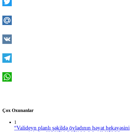
Twitter
Mail.Ru
VK
Telegram
WhatsApp
Çox Oxunanlar
1
“Valideyn planlı şəkildə övladının həyat hekayəsini