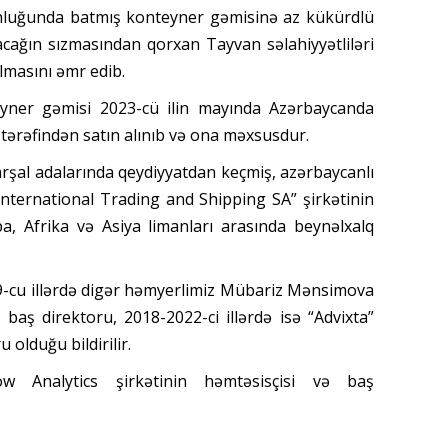
uzunluğunda batmış konteyner gəmisinə az kükürdlü
acağın sızmasından qorxan Tayvan səlahiyyətliləri
lmasını əmr edib.
yner gəmisi 2023-cü ilin mayında Azərbaycanda
tərəfindən satın alınıb və ona məxsusdur.
Marşal adalarında qeydiyyatdan keçmiş, azərbaycanlı
nternational Trading and Shipping SA” şirkətinin
a, Afrika və Asiya limanları arasında beynəlxalq
19-cu illərdə digər həmyerlimiz Mübariz Mənsimova
 baş direktoru, 2018-2022-ci illərdə isə “Advixta”
 olduğu bildirilir.
ow Analytics şirkətinin həmtəsisçisi və baş