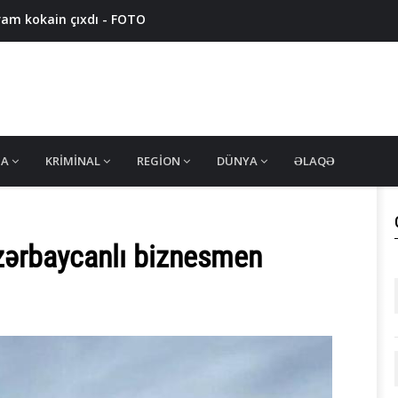
ram kokain çıxdı - FOTO
7 nəfər saxlanıldı, 11 ton həşiş müsadirə olundu
qram narkotik müsadirə edildi - VİDEO
nsan alverçiləri ələ keçdi - VİDEO
 edildi - FOTO
MA
KRIMINAL
REGION
DÜNYA
ƏLAQƏ
zərbaycanlı biznesmen