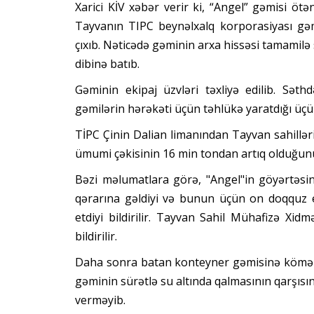
Xarici KİV xəbər verir ki, “Angel” gəmisi ö
Tayvanın TIPC beynəlxalq korporasiyası gəm
çıxıb. Nəticədə gəminin arxa hissəsi tamamilə
dibinə batıb.
Gəminin ekipaj üzvləri təxliyə edilib. Sət
gəmilərin hərəkəti üçün təhlükə yaratdığı üç
TİPC Çinin Dalian limanından Tayvan sahillə
ümumi çəkisinin 16 min tondan artıq olduğunu 
Bəzi məlumatlara görə, "Angel"in göyərtəsi
qərarına gəldiyi və bunun üçün on doqquz ek
etdiyi bildirilir. Tayvan Sahil Mühafizə Xid
bildirilir.
Daha sonra batan konteyner gəmisinə kömək 
gəminin sürətlə su altında qalmasının qarşısını
verməyib.