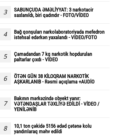
SABUNÇUDA ƏMƏLİYYAT: 3 narkotacir
3
saxlanıldı, biri qadındır - FOTO/VİDEO
Bağ qonşuları narkolaboratoriyada mefedron
4
istehsal edərkən yaxalandı - VIDEO/FOTO
Çamadandan 7 kq narkotik hopdurulan
5
paltarlar çıxdı - VİDEO
ÖTƏN GÜN 38 KİLOQRAM NARKOTİK
6
AŞKARLANIB - Rəsmi açıqlama +AUDİO
Bakının mərkəzində obyekt yanır:
7
VƏTƏNDAŞLAR TƏXLİYƏ EDİLDİ - VİDEO /
YENİLƏNİB
10,1 ton çəkidə 5156 ədəd çətənə kolu
8
yandırılaraq məhv edildi