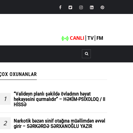
CANLI
┃
TV
┃
FM
ÇOX OXUNANLAR
“Valideyn planlı şəkildə övladının həyat
1
hekayəsini qurmalıdır” – HƏKİM-PSİXOLOQ / II
HİSSƏ
Narkotik bəzən sinif otağına müəllimdən əvvəl
2
girir – SƏRKƏRDƏ SƏRXANOĞLU YAZIR