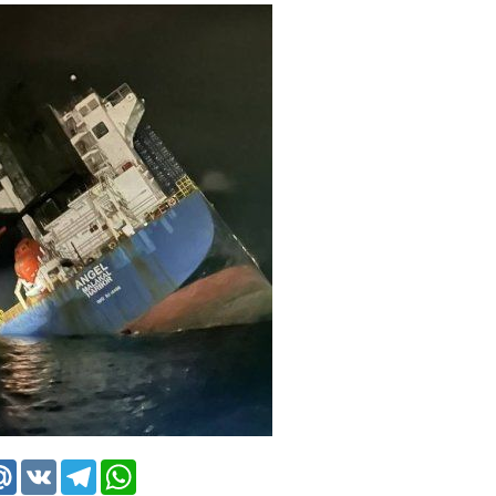
k
tter
Mail.Ru
VK
Telegram
WhatsApp