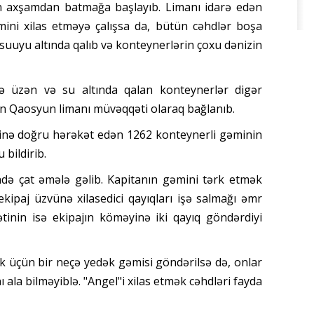
tən axşamdan batmağa başlayıb. Limanı idarə edən
ini xilas etməyə çalışsa da, bütün cəhdlər boşa
 suuyu altında qalıb və konteynerlərin çoxu dənizin
hdə üzən və su altında qalan konteynerlər digər
ün Qaosyun limanı müvəqqəti olaraq bağlanıb.
rinə doğru hərəkət edən 1262 konteynerli gəminin
bildirib.
ndə çat əmələ gəlib. Kapitanın gəmini tərk etmək
ipaj üzvünə xilasedici qayıqları işə salmağı əmr
mətinin isə ekipajın köməyinə iki qayıq göndərdiyi
üçün bir neçə yedək gəmisi göndərilsə də, onlar
 ala bilməyiblə. "Angel"i xilas etmək cəhdləri fayda