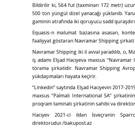
Bildirilir ki, 564 fut (təxminən 172 metr) 
500 ton yüngül dizel yanacağı yüklənib. Yan
gəminin ətrafında iki qoruyucu sədd quraşdırı
Equasis-n məlumat bazasına əsasən, konte
fəaliyyət göstərən Navramar Shipping şirkəti 
Navramar Shipping iki il əvvəl yaradılıb, o, 
iş adamı Elşad Hacıyevə məxsus “Navramar I
törəmə şirkətidir. Navramar Shipping Avrop
yükdaşımaları həyata keçirir.
“Linkedin” saytında Elşad Hacıyevin 2017-20
məxsus “Palmali International SA” şirkətinin
proqram təminatı şirkətinin sahibi və direktoru
Hacıyev 2021-ci ildən İsveçrənin Sparr
direktorudur./bakupost.az