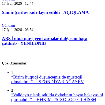
17 İyul, 2026 - 12:44
Samir Şərifov sədr təyin edildi - AÇIQLAMA
Gündəm
17 İyul, 2026 - 08:54
ABŞ İrana qarşı yeni zərbələr dalğasını başa
çatdırıb - YENİLƏNİB
Çox Oxunanlar
1
“Bizim hüquqi düşüncəmiz də müstəqil
olmalıdır...” – İSFƏNDİYAR AĞAYEV
2
“Valideyn planlı şəkildə övladının həyat hekayəsini
qurmalıdır” – HƏKİM-PSİXOLOQ / II HİSSƏ