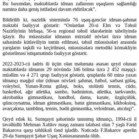
Bu baxımdan, məktəblərdə idman zallarının uşaqların sağlamlığı
naminə daha geniş istifadəsi davam etdiriləcək”.
Bildirilib ki, nazirlik sistemində 76 uşaq-gənclər idman-şahmat
məktəbi fəaliyyət göstərir: “Onlardan 20-si Elm və Təhsil
Nazirliyinin birbaşa, 56-sı regional təhsil idarələrinin tabeliyində
işləyir. Bu müəssisələr idmanın müxtəlif növləri üzrə idman
sahəsində kütləviliyin təmin edilməsi, təhsil müəssisələri arasında
yarışların təşkili və keçirilməsi, müəssisələrə metodiki köməkliyin
göstərilməsi istiqamətində fəaliyyət göstərir.
2022-2023-cü tədris ili üçün olan məlumata əsasən qeyd olunan
məktəblərdə idmanın 29 növündə 346 bölmə üzrə 2 452 məşqçi-
müəllim və 4 271 qrup fəaliyyət göstərir, qruplarda 60 minə yaxın
idmançı məşğul olur (idman növləri: şahmat, futbol, sərbəst güləş,
voleybol, Yunan-Roma güləşi, boks, stolüstü tennis, cüdo,
basketbol, ağır atletika, sambo, badminton, atletika, taekvando,
akrobatika gimnastikası, həndbol, dama, karate, üzgüçülük,
qılıncoynatma, idman gimnastikası, batut gimnastikası, kikboksinq,
avarçəkmə, tamblinq, tennis, bədii gimnastika, veloidman, atıcılıq)”.
Qeyd edək ki, Sumqayıt şəhərində tanınmış idmançı, 1994-cü il
təvəllüdlü Mehman Xəlilov məşq zamanı tələbəsi olan 7 yaşlı Fərid
Bakarova qarşı təhlükəli fənd işlədib. Nəticədə F.Bakarov aprelin
29-da Sumqayıt Şəhər Uşaq Xəstəxanasında ölüb.