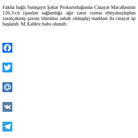
Faktla bağlı Sumqayıt Şəhər Prokurorluğunda Cinayət Məcəlləsinin
126.3-cü (qəsdən sağlamlığa ağır zərər vurma ehtiyatsızlıqdan
zərərçəkmiş şəxsin ölümünə səbəb olduqda) maddəsi ilə cinayət işi
başlanıb. M.Xəlilov həbs olunub.
Facebook
Twitter
Mail.Ru
VK
Telegram