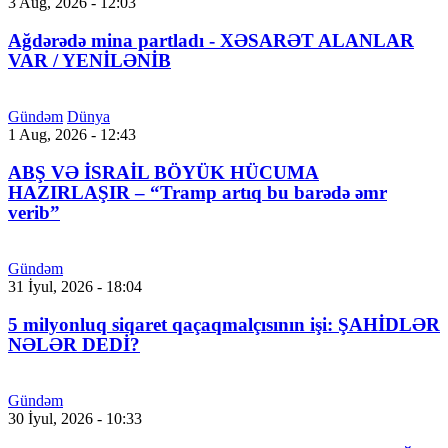
3 Aug, 2026 - 12:03
Ağdərədə mina partladı - XƏSARƏT ALANLAR
VAR / YENİLƏNİB
Gündəm
Dünya
1 Aug, 2026 - 12:43
ABŞ VƏ İSRAİL BÖYÜK HÜCUMA
HAZIRLAŞIR – “Tramp artıq bu barədə əmr
verib”
Gündəm
31 İyul, 2026 - 18:04
5 milyonluq siqaret qaçaqmalçısının işi: ŞAHİDLƏR
NƏLƏR DEDİ?
Gündəm
30 İyul, 2026 - 10:33