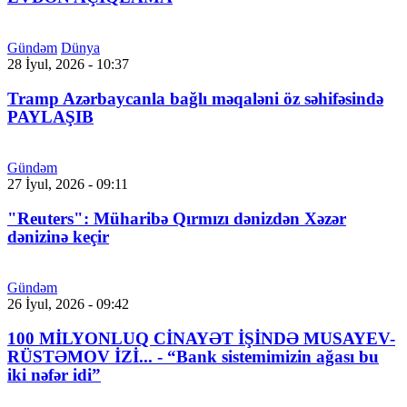
Gündəm
Dünya
28 İyul, 2026 - 10:37
Tramp Azərbaycanla bağlı məqaləni öz səhifəsində
PAYLAŞIB
Gündəm
27 İyul, 2026 - 09:11
"Reuters": Müharibə Qırmızı dənizdən Xəzər
dənizinə keçir
Gündəm
26 İyul, 2026 - 09:42
100 MİLYONLUQ CİNAYƏT İŞİNDƏ MUSAYEV-
RÜSTƏMOV İZİ... - “Bank sistemimizin ağası bu
iki nəfər idi”