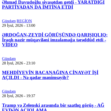
Əhməd Davudoğlu siyasətdən getdi - YARATDIĞI
PARTİYADAN DA İMTİNA ETDİ
Gündəm
REGİON
29 İyul, 2026 - 13:00
ƏRDOĞAN-ZEYDİ GÖRÜŞÜNDƏ QARIŞIQLIQ:
İraqlı nazir müqaviləni imzalamağa tərəddüd etdi -
VİDEO
Gündəm
28 İyul, 2026 - 23:10
MEHDİYEVİN BACANAĞINA CİNAYƏT İŞİ
AÇILDI - Nə qədər mənimsəyib?
Gündəm
28 İyul, 2026 - 19:37
Tramp və Zelenski arasında bir saatlıq görüş - AĞ
EVDƏN AÇIQLAMA