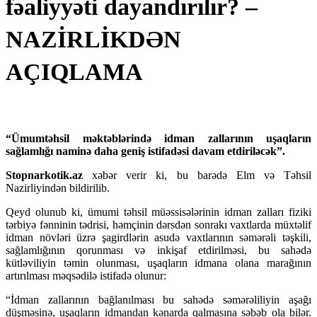
fəaliyyəti dayandırılır? –
NAZİRLİKDƏN
AÇIQLAMA
“Ümumtəhsil məktəblərində idman zallarının uşaqların
sağlamlığı naminə daha geniş istifadəsi davam etdiriləcək”.
Stopnarkotik.az
xəbər verir ki, bu barədə Elm və Təhsil
Nazirliyindən bildirilib.
Qeyd olunub ki, ümumi təhsil müəssisələrinin idman zalları fiziki
tərbiyə fənninin tədrisi, həmçinin dərsdən sonrakı vaxtlarda müxtəlif
idman növləri üzrə şagirdlərin asudə vaxtlarının səmərəli təşkili,
sağlamlığının qorunması və inkişaf etdirilməsi, bu sahədə
kütləviliyin təmin olunması, uşaqların idmana olana marağının
artırılması məqsədilə istifadə olunur:
“İdman zallarının bağlanılması bu sahədə səmərəliliyin aşağı
düşməsinə, uşaqların idmandan kənarda qalmasına səbəb ola bilər.