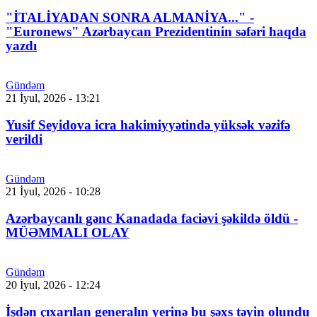
"İTALİYADAN SONRA ALMANİYA..." -
"Euronews" Azərbaycan Prezidentinin səfəri haqda
yazdı
Gündəm
21 İyul, 2026 - 13:21
Yusif Seyidova icra hakimiyyətində yüksək vəzifə
verildi
Gündəm
21 İyul, 2026 - 10:28
Azərbaycanlı gənc Kanadada faciəvi şəkildə öldü -
MÜƏMMALI OLAY
Gündəm
20 İyul, 2026 - 12:24
İşdən çıxarılan generalın yerinə bu şəxs təyin olundu