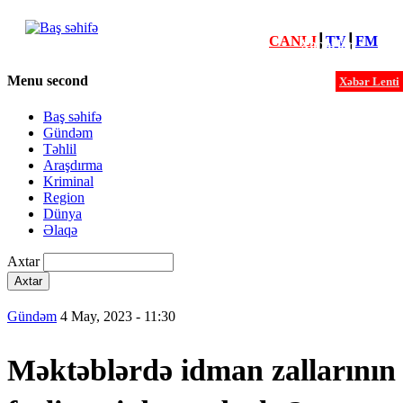
CANLI
┃
TV
┃
FM
Xəbərlər
Menu second
Xəbər Lenti
Baş səhifə
Gündəm
Təhlil
Araşdırma
Kriminal
Region
Dünya
Əlaqə
Axtar
Gündəm
4 May, 2023 - 11:30
Məktəblərdə idman zallarının