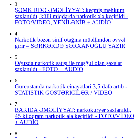
3
ŞƏMKİRDƏ ƏMƏLİYYAT: keçmiş məhkum
saxlanıldı, külli miqdarda narkotik ələ keçirildi -
FOTO/VIDEO, YENİLƏNİB + AUDİO
4
Narkotik bəzən sinif otağına müəllimdən əvvəl
girir – SƏRKƏRDƏ SƏRXANOĞLU YAZIR
5
Oğuzda narkotik satışı ilə məşğul olan şəxslər
saxlanıldı - FOTO + AUDİO
6
Gürcüstanda narkotik cinayətləri 3,5 dəfə artıb -
STATİSTİK GÖSTƏRİCİLƏR / VİDEO
7
BAKIDA ƏMƏLİYYAT: narkokuryer saxlanıldı,
45 kiloqram narkotik ələ keçirildi - FOTO/VİDEO
+ AUDİO
8