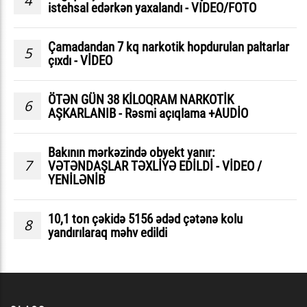
4
istehsal edərkən yaxalandı - VIDEO/FOTO
Çamadandan 7 kq narkotik hopdurulan paltarlar
5
çıxdı - VİDEO
ÖTƏN GÜN 38 KİLOQRAM NARKOTİK
6
AŞKARLANIB - Rəsmi açıqlama +AUDİO
Bakının mərkəzində obyekt yanır:
7
VƏTƏNDAŞLAR TƏXLİYƏ EDİLDİ - VİDEO /
YENİLƏNİB
10,1 ton çəkidə 5156 ədəd çətənə kolu
8
yandırılaraq məhv edildi