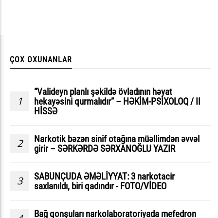
ÇOX OXUNANLAR
“Valideyn planlı şəkildə övladının həyat
1
hekayəsini qurmalıdır” – HƏKİM-PSİXOLOQ / II
HİSSƏ
Narkotik bəzən sinif otağına müəllimdən əvvəl
2
girir – SƏRKƏRDƏ SƏRXANOĞLU YAZIR
SABUNÇUDA ƏMƏLİYYAT: 3 narkotacir
3
saxlanıldı, biri qadındır - FOTO/VİDEO
Bağ qonşuları narkolaboratoriyada mefedron