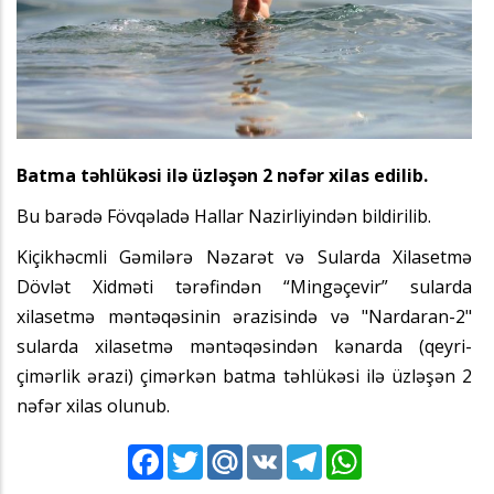
Batma təhlükəsi ilə üzləşən 2 nəfər xilas edilib.
Bu barədə Fövqəladə Hallar Nazirliyindən bildirilib.
Kiçikhəcmli Gəmilərə Nəzarət və Sularda Xilasetmə
Dövlət Xidməti tərəfindən “Mingəçevir” sularda
xilasetmə məntəqəsinin ərazisində və "Nardaran-2"
sularda xilasetmə məntəqəsindən kənarda (qeyri-
çimərlik ərazi) çimərkən batma təhlükəsi ilə üzləşən 2
nəfər xilas olunub.
Facebook
Twitter
Mail.Ru
VK
Telegram
WhatsApp