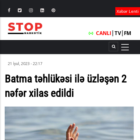
XƏBƏRLƏ
Xəbər Lenti
CANLI
┃
TV
┃
FM
21 İyul, 2023 - 22:17
Batma təhlükəsi ilə üzləşən 2
nəfər xilas edildi