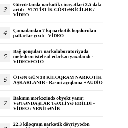
Gürcüstanda narkotik cinayətləri 3,5 dəfə
3
artıb - STATİSTİK GÖSTƏRİCİLƏR /
VİDEO
Çamadandan 7 kq narkotik hopdurulan
4
paltarlar çıxdı - VİDEO
Bağ qonşuları narkolaboratoriyada
5
mefedron istehsal edərkən yaxalandı -
VIDEO/FOTO
ÖTƏN GÜN 38 KİLOQRAM NARKOTİK
6
AŞKARLANIB - Rəsmi açıqlama +AUDİO
Bakının mərkəzində obyekt yanır:
7
VƏTƏNDAŞLAR TƏXLİYƏ EDİLDİ -
VİDEO / YENİLƏNİB
22,3 kiloqram narkotik dövriyyədən