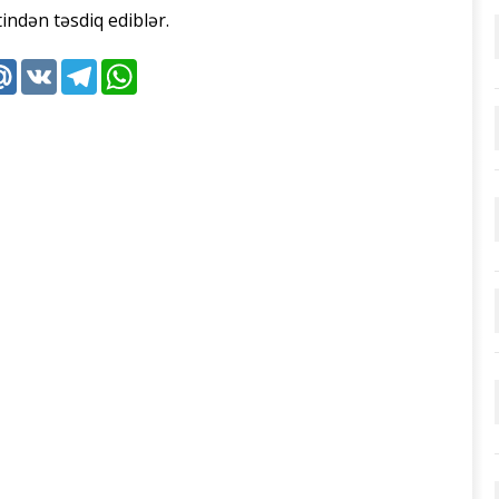
ndən təsdiq ediblər.
k
tter
Mail.Ru
VK
Telegram
WhatsApp