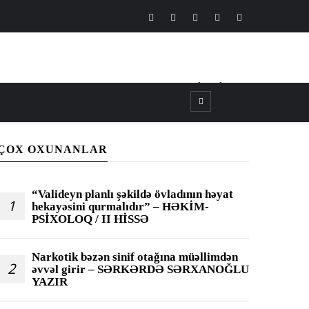
CANLI
┃
TV
┃
FM
ÇOX OXUNANLAR
“Valideyn planlı şəkildə övladının həyat
1
hekayəsini qurmalıdır” – HƏKİM-
PSİXOLOQ / II HİSSƏ
Narkotik bəzən sinif otağına müəllimdən
2
əvvəl girir – SƏRKƏRDƏ SƏRXANOĞLU
YAZIR