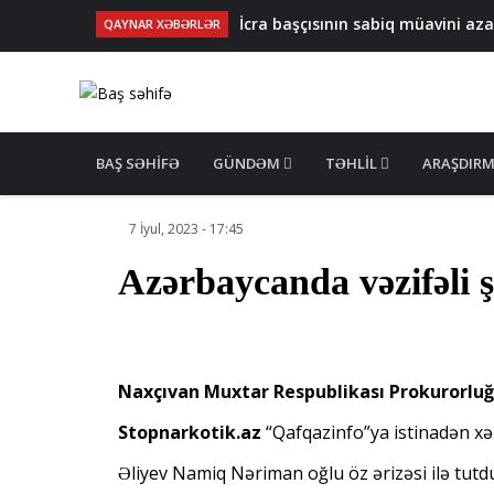
İcra başçısının sabiq müavini 
QAYNAR XƏBƏRLƏR
17 yaşlı qıza nişan mərasimi keçir
Malayziyadan idxal olunan qida
Binəqədidə oğurluq edən keçmi
ABŞ-dan ANONS: CJNG 6 mindən ço
MAIN
NAVIGATION
BAŞ SƏHIFƏ
GÜNDƏM
TƏHLIL
ARAŞDIR
7 İyul, 2023 - 17:45
Azərbaycanda vəzifəli ş
Naxçıvan Muxtar Respublikası Prokurorluğ
Stopnarkotik.az
“Qafqazinfo”ya istinadən xə
Əliyev Namiq Nəriman oğlu öz ərizəsi ilə tut