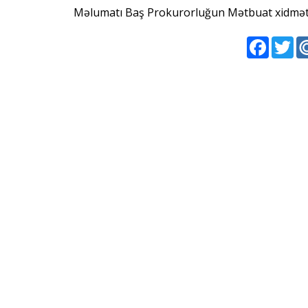
Məlumatı Baş Prokurorluğun Mətbuat xidməti
Faceboo
Twi