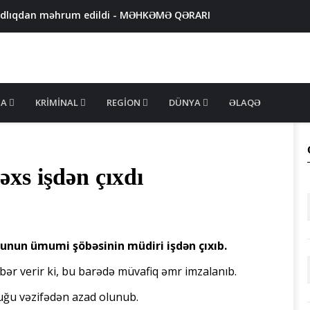
azadlıqdan məhrum edildi - MƏHKƏMƏ QƏRARI
ən valideynləri polisə çağırıldı
 məhsullarında uyğunsuzluq aşkarlandı - FOTO
ş məhkum SAXLANILDI
x amerikalının 400 milyon dollarını talan etdi - VİDEO
MA
KRIMINAL
REGION
DÜNYA
ƏLAQƏ
əxs işdən çıxdı
unun ümumi şöbəsinin müdiri işdən çıxıb.
bər verir ki, bu barədə müvafiq əmr imzalanıb.
duğu vəzifədən azad olunub.