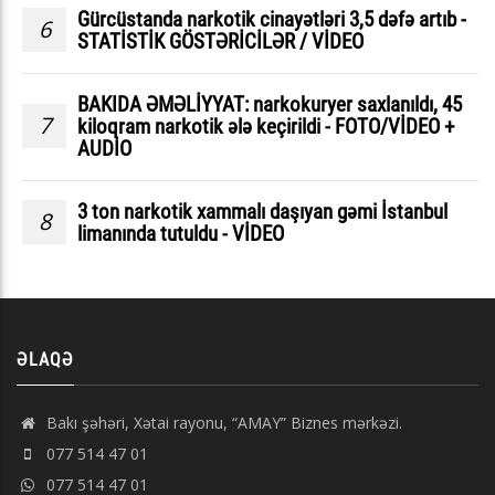
Gürcüstanda narkotik cinayətləri 3,5 dəfə artıb -
6
STATİSTİK GÖSTƏRİCİLƏR / VİDEO
BAKIDA ƏMƏLİYYAT: narkokuryer saxlanıldı, 45
7
kiloqram narkotik ələ keçirildi - FOTO/VİDEO +
AUDİO
3 ton narkotik xammalı daşıyan gəmi İstanbul
8
limanında tutuldu - VİDEO
ƏLAQƏ
Bakı şəhəri, Xətai rayonu, “AMAY” Biznes mərkəzi.
077 514 47 01
077 514 47 01