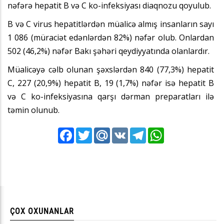
nəfərə hepatit B və C ko-infeksiyası diaqnozu qoyulub.
B və C virus hepatitlərdən müalicə almış insanların sayı
1 086 (müraciət edənlərdən 82%) nəfər olub. Onlardan
502 (46,2%) nəfər Bakı şəhəri qeydiyyatında olanlardır.
Müalicəyə cəlb olunan şəxslərdən 840 (77,3%) hepatit
C, 227 (20,9%) hepatit B, 19 (1,7%) nəfər isə hepatit B
və C ko-infeksiyasına qarşı dərman preparatları ilə
təmin olunub.
Facebook
Twitter
Mail.Ru
VK
Telegram
WhatsApp
ÇOX OXUNANLAR