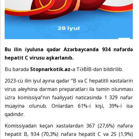
Bu ilin iyuluna qədər Azərbaycanda 934 nəfərdə
hepatit C virusu aşkarlanıb.
Bu barədə
Stopnarkotik.az-
a TƏBİB-dən bildirilib.
2023-cü ilin iyul ayına qədər “B və C hepatitli xəstələrin
virus əleyhinə dərman preparatları ilə təmin olunması
üzrə komissiya”nın fəaliyyəti nəticəsində 1 329 nəfər
müayinə olunub. Onlardan 61%-i kişi, 39%-i isə
qadındır.
Komissiyadan keçən xəstələrdən 367 (27,6%) nəfərə
hepatit B, 934 (70,3%) nəfərə hepatit C və 25 (1,9%)