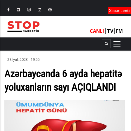
XƏBƏRLƏ
Xəbər Lenti
CANLI
┃
TV
┃
FM
28 İyul, 2023 - 19:55
Azərbaycanda 6 ayda hepatitə
yoluxanların sayı AÇIQLANDI