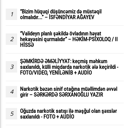
“Bizim hüquqi düşüncəmiz də müstəqil
1
olmalıdır...” – İSFƏNDİYAR AĞAYEV
“Valideyn planlı şəkildə övladının həyat
2
hekayəsini qurmalıdır” – HƏKİM-PSİXOLOQ / II
HİSSƏ
ŞƏMKİRDƏ ƏMƏLİYYAT: keçmiş məhkum
3
saxlanıldı, külli miqdarda narkotik ələ keçirildi -
FOTO/VIDEO, YENİLƏNİB + AUDİO
Narkotik bəzən sinif otağına müəllimdən əvvəl
4
girir – SƏRKƏRDƏ SƏRXANOĞLU YAZIR
Oğuzda narkotik satışı ilə məşğul olan şəxslər
5
saxlanıldı - FOTO + AUDİO