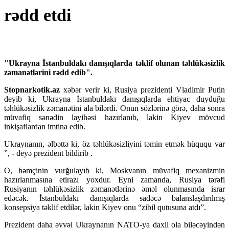
rədd etdi
"Ukrayna İstanbuldakı danışıqlarda təklif olunan təhlükəsizlik
zəmanətlərini rədd edib".
Stopnarkotik.az
xəbər verir ki, Rusiya prezidenti Vladimir Putin
deyib ki, Ukrayna İstanbuldakı danışıqlarda ehtiyac duyduğu
təhlükəsizlik zəmanətini ala bilərdi. Onun sözlərinə görə, daha sonra
müvafiq sənədin layihəsi hazırlanıb, lakin Kiyev mövcud
inkişaflardan imtina edib.
Ukraynanın, əlbəttə ki, öz təhlükəsizliyini təmin etmək hüququ var
”, - deyə prezident bildirib .
O, həmçinin vurğulayıb ki, Moskvanın müvafiq mexanizmin
hazırlanmasına etirazı yoxdur. Eyni zamanda, Rusiya tərəfi
Rusiyanın təhlükəsizlik zəmanətlərinə əməl olunmasında israr
edəcək. İstanbuldakı danışıqlarda sadəcə balanslaşdırılmış
konsepsiya təklif etdilər, lakin Kiyev onu “zibil qutusuna atdı”.
Prezident daha əvvəl Ukraynanın NATO-ya daxil ola biləcəyindən