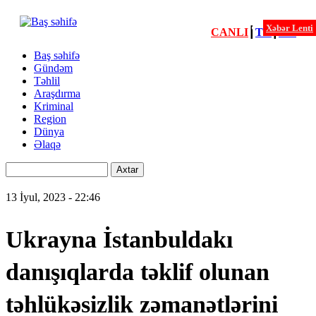
Xəbər Lenti
CANLI
┃
TV
┃
FM
Xəbərlər
Baş səhifə
Gündəm
Menu
Təhlil
second
Araşdırma
Kriminal
Region
Dünya
Əlaqə
Axtar
13 İyul, 2023 - 22:46
Ukrayna İstanbuldakı
danışıqlarda təklif olunan
təhlükəsizlik zəmanətlərini