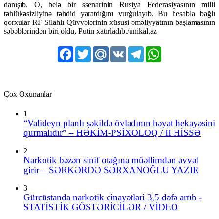
danışıb. O, belə bir ssenarinin Rusiya Federasiyasının milli
təhlükəsizliyinə təhdid yaratdığını vurğulayıb. Bu hesabla bağlı
qorxular RF Silahlı Qüvvələrinin xüsusi əməliyyatının başlamasının
səbəblərindən biri oldu, Putin xatırladıb./unikal.az
Facebook
Twitter
Mail.Ru
VK
Telegram
WhatsApp
Çox Oxunanlar
1
“Valideyn planlı şəkildə övladının həyat hekayəsini
qurmalıdır” – HƏKİM-PSİXOLOQ / II HİSSƏ
2
Narkotik bəzən sinif otağına müəllimdən əvvəl
girir – SƏRKƏRDƏ SƏRXANOĞLU YAZIR
3
Gürcüstanda narkotik cinayətləri 3,5 dəfə artıb -
STATİSTİK GÖSTƏRİCİLƏR / VİDEO