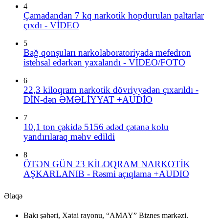
4
Çamadandan 7 kq narkotik hopdurulan paltarlar
çıxdı - VİDEO
5
Bağ qonşuları narkolaboratoriyada mefedron
istehsal edərkən yaxalandı - VIDEO/FOTO
6
22,3 kiloqram narkotik dövriyyədən çıxarıldı -
DİN-dən ƏMƏLİYYAT +AUDİO
7
10,1 ton çəkidə 5156 ədəd çətənə kolu
yandırılaraq məhv edildi
8
ÖTƏN GÜN 23 KİLOQRAM NARKOTİK
AŞKARLANIB - Rəsmi açıqlama +AUDIO
Əlaqə
Bakı şəhəri, Xətai rayonu, “AMAY” Biznes mərkəzi.