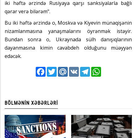
iki həftə ərzində Rusiyaya qarşı sanksiyalarla bağlı
qərar verə bilərəm".
Bu iki həftə ərzində o, Moskva və Kiyevin münaqişənin
nizamlanmasına yanaşmalarını öyrənmək istəyir.
Bundan sonra o, Ukraynada sülh danışıqlarının
dayanmasına kimin cavabdeh olduğunu müəyyən
edəcək.
Facebook
Twitter
Mail.Ru
VK
Telegram
WhatsApp
BÖLMƏNIN XƏBƏRLƏRI