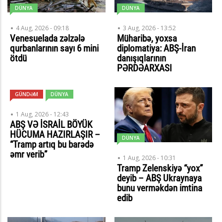
DÜNYA
DÜNYA
4 Aug, 2026 - 09:18
3 Aug, 2026 - 13:52
Venesuelada zəlzələ
Müharibə, yoxsa
qurbanlarının sayı 6 mini
diplomatiya: ABŞ-İran
ötdü
danışıqlarının
PƏRDƏARXASI
GÜNDƏM
DÜNYA
1 Aug, 2026 - 12:43
ABŞ VƏ İSRAİL BÖYÜK
HÜCUMA HAZIRLAŞIR –
DÜNYA
“Tramp artıq bu barədə
əmr verib”
1 Aug, 2026 - 10:31
Tramp Zelenskiyə “yox”
deyib – ABŞ Ukraynaya
bunu verməkdən imtina
edib