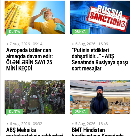
DÜNYA
DÜNYA
7 Aug, 2026 - 09:14
6 Aug, 2026 - 16:06
Avropada istilər can
“Putinin etdikləri
almaqda davam edir:
dəhşətlidir...” - ABŞ
ÖLƏNLƏRİN SAYI 25
Senatında Rusiyaya qarşı
MİNİ KEÇDİ
sərt mesajlar
DÜNYA
DÜNYA
6 Aug, 2026 - 09:32
5 Aug, 2026 - 16:48
ABŞ Meksika
BMT Hindistan