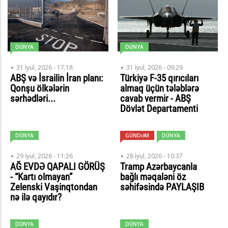
DÜNYA
DÜNYA
31 İyul, 2026 - 17:18
31 İyul, 2026 - 09:29
ABŞ və İsrailin İran planı:
Türkiyə F-35 qırıcıları
Qonşu ölkələrin
almaq üçün tələblərə
sərhədləri...
cavab vermir - ABŞ
Dövlət Departamenti
DÜNYA
GÜNDƏM
DÜNYA
29 İyul, 2026 - 11:26
28 İyul, 2026 - 10:37
AĞ EVDƏ QAPALI GÖRÜŞ
Tramp Azərbaycanla
- “Kartı olmayan”
bağlı məqaləni öz
Zelenski Vaşinqtondan
səhifəsində PAYLAŞIB
nə ilə qayıdır?
DÜNYA
DÜNYA