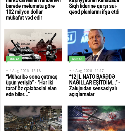
narkokartelinin rəhbərləri
kəşfiyyatının Kanadada
barədə məlumata görə
Siqh liderinə qarşı sui-
102 milyon dollar
qəsd planlarını ifşa etdi
mükafat vəd edir
DÜNYA
DÜNYA
4 Aug, 2026 - 15:18
4 Aug, 2026 - 11:17
“Müharibə sona çatmaq
“12 İL NATO BARƏDƏ
üçün yetişib” - “Hər iki
NAĞILLAR EŞİTDİM...” -
tərəf öz qələbəsini elan
Zalujnıdan sensasiyalı
edə bilər...”
açıqlamalar