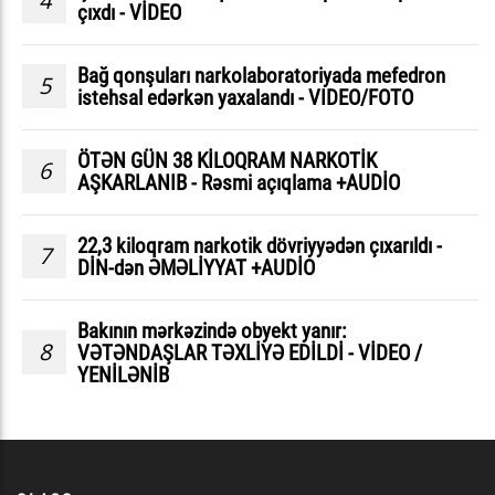
4
çıxdı - VİDEO
Bağ qonşuları narkolaboratoriyada mefedron
5
istehsal edərkən yaxalandı - VIDEO/FOTO
ÖTƏN GÜN 38 KİLOQRAM NARKOTİK
6
AŞKARLANIB - Rəsmi açıqlama +AUDİO
22,3 kiloqram narkotik dövriyyədən çıxarıldı -
7
DİN-dən ƏMƏLİYYAT +AUDİO
Bakının mərkəzində obyekt yanır:
8
VƏTƏNDAŞLAR TƏXLİYƏ EDİLDİ - VİDEO /
YENİLƏNİB