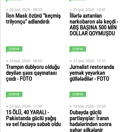
26 İyul, 2026 - 09:20
25 İyul, 2026 - 10:41
İlon Mask özünü "keçmiş
İllərlə axtarılan
trilyonçu" adlandırdı
narkobaron ələ keçdi -
ABŞ BAŞINA 500 MİN
DOLLAR QOYMUŞDU
DÜNYA
DÜNYA
24 İyul, 2026 - 08:50
23 İyul, 2026 - 12:37
Trampın dublyoru olduğu
Jurnalist restoranda
deyilən şəxs qayınatası
yemək yeyərkən
çıxdı - FOTO
güllələdilər - FOTO
DÜNYA
DÜNYA
23 İyul, 2026 - 11:38
18 İyul, 2026 - 23:50
15 ÖLÜ, 40 YARALI -
Dubayda güclü
Pakistanda güclü yağış
partlayışlar: İranın
və sel faciəyə səbəb oldu
hədələrindən sonra
şəhər silkələnir