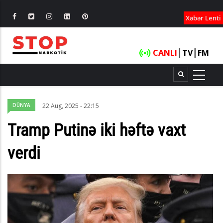
XƏBƏRLƏ
Xəbər Lenti
CANLI
┃
TV
┃
FM
DÜNYA
22 Aug, 2025 - 22:15
Tramp Putinə iki həftə vaxt
verdi