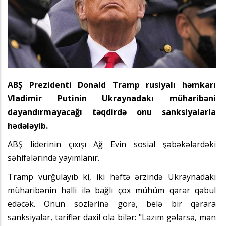
ABŞ Prezidenti Donald Tramp rusiyalı həmkarı
Vladimir Putinin Ukraynadakı müharibəni
dayandırmayacağı təqdirdə onu sanksiyalarla
hədələyib.
ABŞ liderinin çıxışı Ağ Evin sosial şəbəkələrdəki
səhifələrində yayımlanır.
Tramp vurğulayıb ki, iki həftə ərzində Ukraynadakı
müharibənin həlli ilə bağlı çox mühüm qərar qəbul
edəcək. Onun sözlərinə görə, belə bir qərara
sanksiyalar, tariflər daxil ola bilər: "Lazım gələrsə, mən