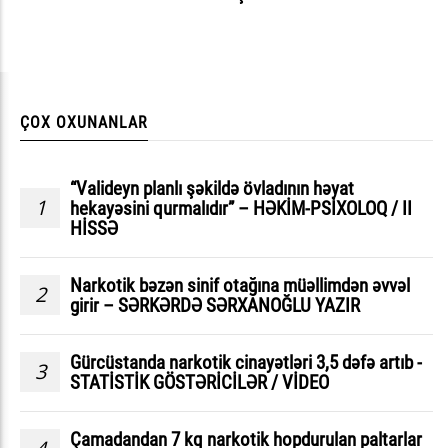
ÇOX OXUNANLAR
“Valideyn planlı şəkildə övladının həyat
1
hekayəsini qurmalıdır” – HƏKİM-PSİXOLOQ / II
HİSSƏ
Narkotik bəzən sinif otağına müəllimdən əvvəl
2
girir – SƏRKƏRDƏ SƏRXANOĞLU YAZIR
Gürcüstanda narkotik cinayətləri 3,5 dəfə artıb -
3
STATİSTİK GÖSTƏRİCİLƏR / VİDEO
Çamadandan 7 kq narkotik hopdurulan paltarlar