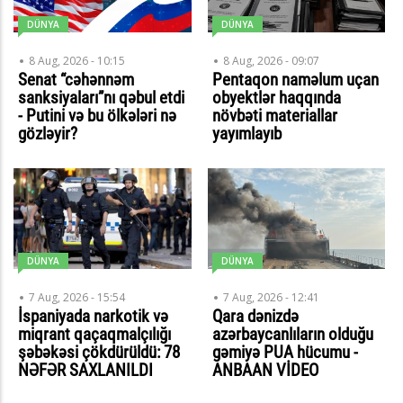
DÜNYA
DÜNYA
8 Aug, 2026 - 10:15
8 Aug, 2026 - 09:07
Senat “cəhənnəm
Pentaqon naməlum uçan
sanksiyaları”nı qəbul etdi
obyektlər haqqında
- Putini və bu ölkələri nə
növbəti materiallar
gözləyir?
yayımlayıb
DÜNYA
DÜNYA
7 Aug, 2026 - 15:54
7 Aug, 2026 - 12:41
İspaniyada narkotik və
Qara dənizdə
miqrant qaçaqmalçılığı
azərbaycanlıların olduğu
şəbəkəsi çökdürüldü: 78
gəmiyə PUA hücumu -
NƏFƏR SAXLANILDI
ANBAAN VİDEO