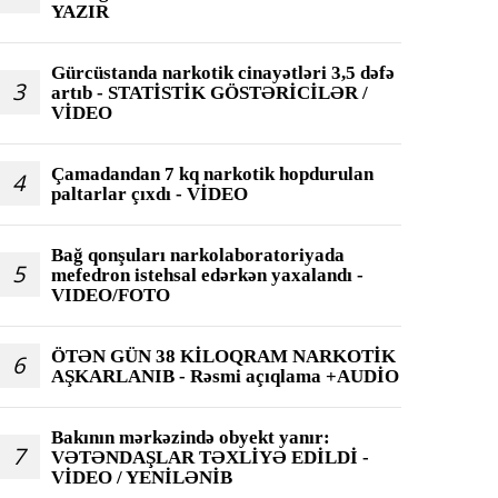
YAZIR
Gürcüstanda narkotik cinayətləri 3,5 dəfə
3
artıb - STATİSTİK GÖSTƏRİCİLƏR /
VİDEO
Çamadandan 7 kq narkotik hopdurulan
4
paltarlar çıxdı - VİDEO
Bağ qonşuları narkolaboratoriyada
5
mefedron istehsal edərkən yaxalandı -
VIDEO/FOTO
ÖTƏN GÜN 38 KİLOQRAM NARKOTİK
6
AŞKARLANIB - Rəsmi açıqlama +AUDİO
Bakının mərkəzində obyekt yanır:
7
VƏTƏNDAŞLAR TƏXLİYƏ EDİLDİ -
VİDEO / YENİLƏNİB