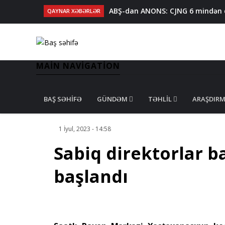
ABŞ-dan ANONS: CJNG 6 mindən ço
QAYNAR XƏBƏRLƏR
İcra başçısının sabiq müavini 
17 yaşlı qıza nişan mərasimi keçir
Malayziyadan idxal olunan qida
Binəqədidə oğurluq edən keçmi
MAIN NAVIGATION
BAŞ SƏHIFƏ
GÜNDƏM
TƏHLIL
ARAŞDIR
1 İyul, 2023 - 14:58
Sabiq direktorlar ba
başlandı