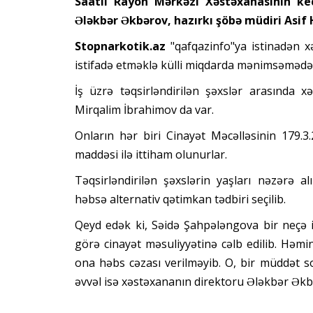
Saatlı Rayon Mərkəzi Xəstəxanasının ke
Ələkbər Əkbərov, hazırkı şöbə müdiri Asif 
Stopnarkotik.az
"qafqazinfo"ya istinadən xə
istifadə etməklə külli miqdarda mənimsəmədə 
İş üzrə təqsirləndirilən şəxslər arasında 
Mirqalim İbrahimov da var.
Onların hər biri Cinayət Məcəlləsinin 179.
maddəsi ilə ittiham olunurlar.
Təqsirləndirilən şəxslərin yaşları nəzərə 
həbsə alternativ qətimkan tədbiri seçilib.
Qeyd edək ki, Səidə Şahpələngova bir neçə il
görə cinayət məsuliyyətinə cəlb edilib. Həmi
ona həbs cəzası verilməyib. O, bir müddət s
əvvəl isə xəstəxananın direktoru Ələkbər Əkb