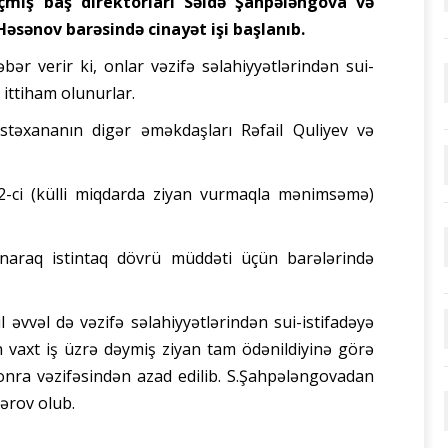
çmiş baş direktorları Səidə Şahpələngova və
Həsənov barəsində cinayət işi başlanıb.
bər verir ki, onlar vəzifə səlahiyyətlərindən sui-
ittiham olunurlar.
xəstəxananın digər əməkdaşları Rəfail Quliyev və
3.2-ci (külli miqdarda ziyan vurmaqla mənimsəmə)
alınaraq istintaq dövrü müddəti üçün barələrində
 əvvəl də vəzifə səlahiyyətlərindən sui-istifadəyə
n vaxt iş üzrə dəymiş ziyan tam ödənildiyinə görə
onra vəzifəsindən azad edilib. S.Şahpələngovadan
ərov olub.