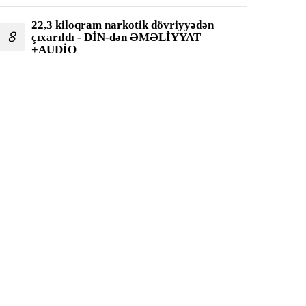
22,3 kiloqram narkotik dövriyyədən
8
çıxarıldı - DİN-dən ƏMƏLİYYAT
+AUDİO