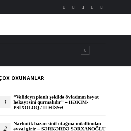
CANLI
┃
TV
┃
FM
ÇOX OXUNANLAR
“Valideyn planlı şəkildə övladının həyat
1
hekayəsini qurmalıdır” – HƏKİM-
PSİXOLOQ / II HİSSƏ
Narkotik bəzən sinif otağına müəllimdən
2
əvvəl girir – SƏRKƏRDƏ SƏRXANOĞLU