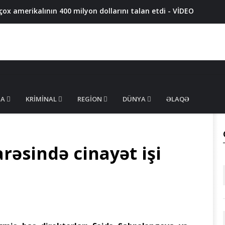
x amerikalının 400 milyon dollarını talan etdi - VİDEO
azadlıqdan məhrum edildi - MƏHKƏMƏ QƏRARI
ən valideynləri polisə çağırıldı
 məhsullarında uyğunsuzluq aşkarlandı - FOTO
ş məhkum SAXLANILDI
MA
KRIMINAL
REGION
DÜNYA
ƏLAQƏ
rəsində cinayət işi