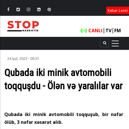
XƏBƏRLƏ
Xəbər Lenti
CANLI
┃
TV
┃
FM
24 İyul, 2023 - 09:31
Qubada iki minik avtomobili
toqquşdu - Ölən və yaralılar var
Qubada iki minik avtomobili toqquşub, bir nəfər
ölüb, 3 nəfər xəsarət alıb.