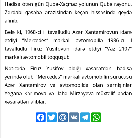
Hadisə ötən gün Quba-Xaçmaz yolunun Quba rayonu,
Zərdabi qəsəbə ərazisindən keçən hissəsində qeydə
alınıb.
Belə ki, 1968-ci il təvəllüdlü Azər Xantəmirovun idarə
etdiyi “Mercedes” markalı avtomobillə 1986-cı il
təvəllüdlü Firuz Yusifovun idarə etdiyi “Vaz 2107”
markalı avtomobil toqquşub.
Nəticədə Firuz Yusifov aldığı xəsarətdən hadisə
yerində ölüb. “Mercedes” markalı avtomobilin sürücüsü
Azər Xantəmirov və avtomobildə olan sərnişinlər
Yeganə Kərimova və İlahə Mirzəyeva müxtəlif bədən
xəsarətləri alıblar.
Facebook
Twitter
Mail.Ru
VK
Telegram
WhatsApp