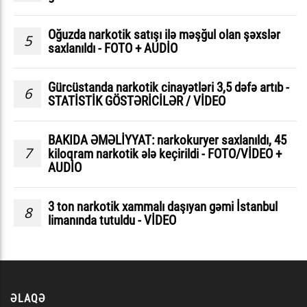
Oğuzda narkotik satışı ilə məşğul olan şəxslər
5
saxlanıldı - FOTO + AUDİO
Gürcüstanda narkotik cinayətləri 3,5 dəfə artıb -
6
STATİSTİK GÖSTƏRİCİLƏR / VİDEO
BAKIDA ƏMƏLİYYAT: narkokuryer saxlanıldı, 45
7
kiloqram narkotik ələ keçirildi - FOTO/VİDEO +
AUDİO
3 ton narkotik xammalı daşıyan gəmi İstanbul
8
limanında tutuldu - VİDEO
ƏLAQƏ