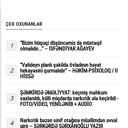
ÇOX OXUNANLAR
“Bizim hüquqi düşüncəmiz də müstəqil
1
olmalıdır...” – İSFƏNDİYAR AĞAYEV
“Valideyn planlı şəkildə övladının həyat
2
hekayəsini qurmalıdır” – HƏKİM-PSİXOLOQ / II
HİSSƏ
ŞƏMKİRDƏ ƏMƏLİYYAT: keçmiş məhkum
3
saxlanıldı, külli miqdarda narkotik ələ keçirildi -
FOTO/VIDEO, YENİLƏNİB + AUDİO
Narkotik bəzən sinif otağına müəllimdən əvvəl
4
girir – SƏRKƏRDƏ SƏRXANOĞLU YAZIR