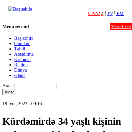
CANLI
┃
TV
┃
FM
Xəbərlər
Menu second
Xəbər Lenti
Baş səhifə
Gündəm
Təhlil
Araşdırma
Kriminal
Region
Dünya
Əlaqə
Axtar
18 İyul, 2023 - 09:16
Kürdəmirdə 34 yaşlı kişinin