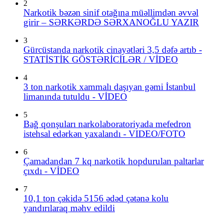
2
Narkotik bəzən sinif otağına müəllimdən əvvəl
girir – SƏRKƏRDƏ SƏRXANOĞLU YAZIR
3
Gürcüstanda narkotik cinayətləri 3,5 dəfə artıb -
STATİSTİK GÖSTƏRİCİLƏR / VİDEO
4
3 ton narkotik xammalı daşıyan gəmi İstanbul
limanında tutuldu - VİDEO
5
Bağ qonşuları narkolaboratoriyada mefedron
istehsal edərkən yaxalandı - VIDEO/FOTO
6
Çamadandan 7 kq narkotik hopdurulan paltarlar
çıxdı - VİDEO
7
10,1 ton çəkidə 5156 ədəd çətənə kolu
yandırılaraq məhv edildi