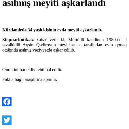
asılmış meyiti aşkarlandı
Kürdəmirdə 34 yaşlı kişinin evdə meyiti aşkarlanıb.
Stopnarkotik.az
xəbər verir ki, Mürtüllü kəndində 1989-cu il
təvəllüdlü Aqşin Qədirovun meyiti anası tərəfindən evin qonaq
otağında asılmış vəziyyətdə aşkar edilib.
Onun intihar etdiyi ehtimal edilir.
Faktla bağlı araşdırma aparılır.
Facebook