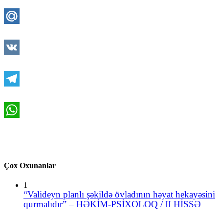
Twitter
Mail.Ru
VK
Telegram
WhatsApp
Çox Oxunanlar
1
“Valideyn planlı şəkildə övladının həyat hekayəsini
qurmalıdır” – HƏKİM-PSİXOLOQ / II HİSSƏ