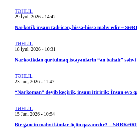
TƏHLİL
29 İyul, 2026 - 14:42
Narkotik insanı tədricən, hissə-hissə məhv edir
TƏHLİL
18 İyul, 2026 - 10:31
Narkotikdən qurtulmaq istəyənlərin “ən bahalı”
TƏHLİL
23 Jun, 2026 - 11:47
“Narkoman” deyib keçirik, insanı itiririk: İnsan evə 
TƏHLİL
15 Jun, 2026 - 10:54
Bir gəncin məhvi kimlər üçün qazancdır? – SƏ