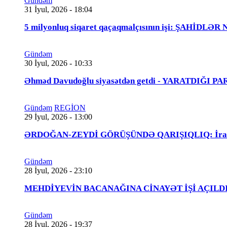
Gündəm
31 İyul, 2026 - 18:04
5 milyonluq siqaret qaçaqmalçısının işi: ŞAHİDLƏ
Gündəm
30 İyul, 2026 - 10:33
Əhməd Davudoğlu siyasətdən getdi - YARATDIĞI 
Gündəm
REGİON
29 İyul, 2026 - 13:00
ƏRDOĞAN-ZEYDİ GÖRÜŞÜNDƏ QARIŞIQLIQ: İraqlı na
Gündəm
28 İyul, 2026 - 23:10
MEHDİYEVİN BACANAĞINA CİNAYƏT İŞİ AÇILDI - 
Gündəm
28 İyul, 2026 - 19:37