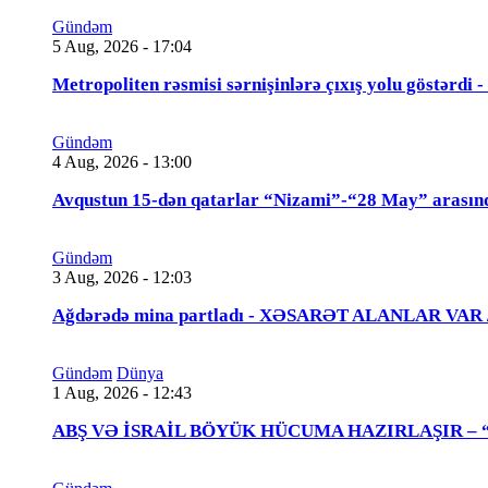
Gündəm
5 Aug, 2026 - 17:04
Metropoliten rəsmisi sərnişinlərə çıxış yolu göstərdi
Gündəm
4 Aug, 2026 - 13:00
Avqustun 15-dən qatarlar “Nizami”-“28 May” arasın
Gündəm
3 Aug, 2026 - 12:03
Ağdərədə mina partladı - XƏSARƏT ALANLAR VAR
Gündəm
Dünya
1 Aug, 2026 - 12:43
ABŞ VƏ İSRAİL BÖYÜK HÜCUMA HAZIRLAŞIR – “Tra