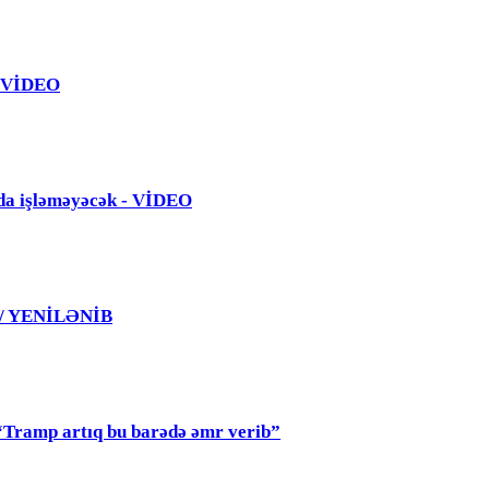
 - VİDEO
da işləməyəcək - VİDEO
 / YENİLƏNİB
mp artıq bu barədə əmr verib”