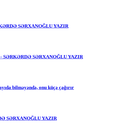
 – SƏRKƏRDƏ SƏRXANOĞLU YAZIR
 səhvi - SƏRKƏRDƏ SƏRXANOĞLU YAZIR
qayıda bilməyəndə, onu küçə çağırır
RKƏRDƏ SƏRXANOĞLU YAZIR