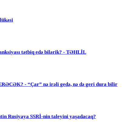
lükəsi
anksiyası tətbiq edə bilərik? - TƏHLİL
? - “Çar” nə irəli gedə, nə də geri dura bilir
 Rusiyaya SSRİ-nin taleyini yaşadacaq?