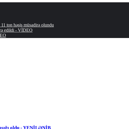
 ton həşiş müsadirə olundu
 edildi - VİDEO
İDEO
nışığı oldu - YENİLƏNİB