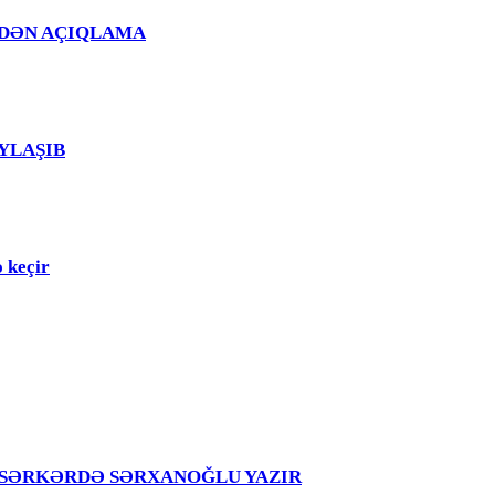
Ğ EVDƏN AÇIQLAMA
PAYLAŞIB
 keçir
girir – SƏRKƏRDƏ SƏRXANOĞLU YAZIR