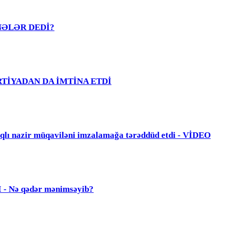
R NƏLƏR DEDİ?
PARTİYADAN DA İMTİNA ETDİ
zir müqaviləni imzalamağa tərəddüd etdi - VİDEO
Nə qədər mənimsəyib?