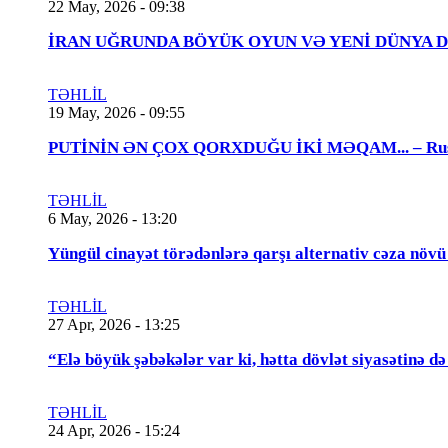
22 May, 2026 - 09:38
İRAN UĞRUNDA BÖYÜK OYUN VƏ YENİ DÜNYA DÜZƏNİ..
TƏHLİL
19 May, 2026 - 09:55
PUTİNİN ƏN ÇOX QORXDUĞU İKİ MƏQAM... – Rusiya t
TƏHLİL
6 May, 2026 - 13:20
Yüngül cinayət törədənlərə qarşı alternativ cəza növ
TƏHLİL
27 Apr, 2026 - 13:25
“Elə böyük şəbəkələr var ki, hətta dövlət siyasətinə
TƏHLİL
24 Apr, 2026 - 15:24