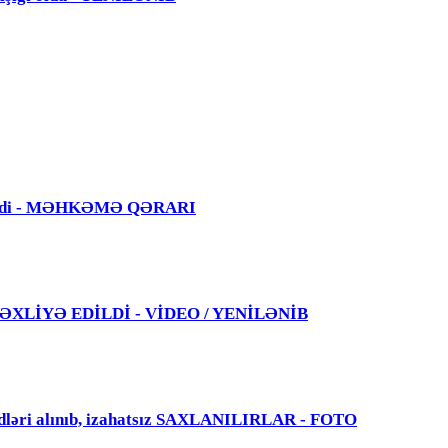
 edildi - MƏHKƏMƏ QƏRARI
 TƏXLİYƏ EDİLDİ - VİDEO / YENİLƏNİB
dləri alınıb, izahatsız SAXLANILIRLAR - FOTO