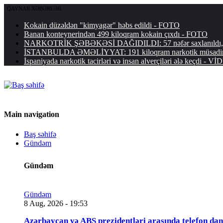
QAYNAR XƏBƏRLƏR
Kokain düzəldən "kimyagər" həbs edildi - FOTO
Banan konteynerindən 499 kiloqram kokain çıxdı - FOTO
NARKOTRİK ŞƏBƏKƏSİ DAĞIDILDI: 57 nəfər saxlanıldı, 11
İSTANBULDA ƏMƏLİYYAT: 191 kiloqram narkotik müsadirə
İspaniyada narkotik tacirləri və insan alverçiləri ələ keçdi - V
Main navigation
Baş səhifə
Gündəm
Gündəm
Gündəm
8 Aug, 2026 - 19:53
Azərbaycan və ABŞ prezidentləri arasında telefon da