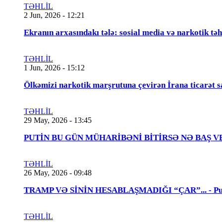
TƏHLİL
2 Jun, 2026 - 12:21
Ekranın arxasındakı tələ: sosial media və narkotik təh
TƏHLİL
1 Jun, 2026 - 15:12
Ölkəmizi narkotik marşrutuna çevirən İrana ticarət s
TƏHLİL
29 May, 2026 - 13:45
PUTİN BU GÜN MÜHARİBƏNİ BİTİRSƏ NƏ BAŞ VERƏCƏK
TƏHLİL
26 May, 2026 - 09:48
TRAMP VƏ SİNİN HESABLAŞMADIĞI “ÇAR”... - Putin
TƏHLİL