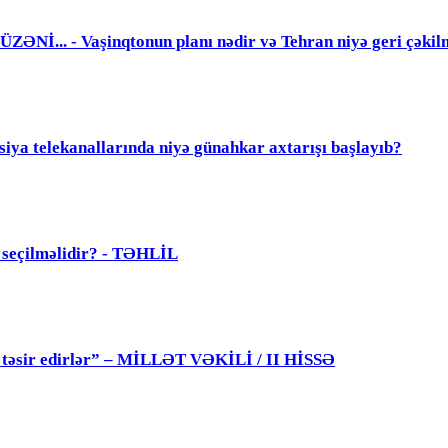
. - Vaşinqtonun planı nədir və Tehran niyə geri çəkil
elekanallarında niyə günahkar axtarışı başlayıb?
ü seçilməlidir? - TƏHLİL
 də təsir edirlər” – MİLLƏT VƏKİLİ / II HİSSƏ