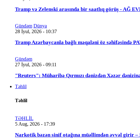
Tramp və Zelenski arasında bir saatlıq görüş - A
Gündəm
Dünya
28 İyul, 2026 - 10:37
Tramp Azərbaycanla bağlı məqaləni öz səhifəsində 
Gündəm
27 İyul, 2026 - 09:11
"Reuters": Müharibə Qırmızı dənizdən Xəzər dənizinə
Təhlil
Təhlil
TƏHLİL
5 Aug, 2026 - 17:39
Narkotik bəzən sinif otağına müəllimdən əvvəl 