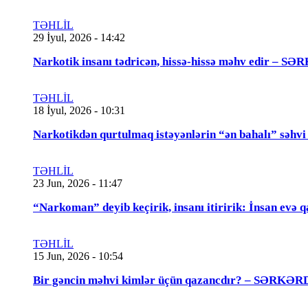
TƏHLİL
29 İyul, 2026 - 14:42
Narkotik insanı tədricən, hissə-hissə məhv edir
TƏHLİL
18 İyul, 2026 - 10:31
Narkotikdən qurtulmaq istəyənlərin “ən bahalı”
TƏHLİL
23 Jun, 2026 - 11:47
“Narkoman” deyib keçirik, insanı itiririk: İnsan evə 
TƏHLİL
15 Jun, 2026 - 10:54
Bir gəncin məhvi kimlər üçün qazancdır? – SƏ