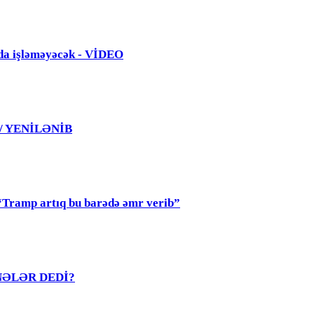
da işləməyəcək - VİDEO
 / YENİLƏNİB
mp artıq bu barədə əmr verib”
R NƏLƏR DEDİ?