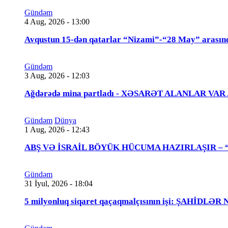
Gündəm
4 Aug, 2026 - 13:00
Avqustun 15-dən qatarlar “Nizami”-“28 May” arasın
Gündəm
3 Aug, 2026 - 12:03
Ağdərədə mina partladı - XƏSARƏT ALANLAR VAR
Gündəm
Dünya
1 Aug, 2026 - 12:43
ABŞ VƏ İSRAİL BÖYÜK HÜCUMA HAZIRLAŞIR – “Tra
Gündəm
31 İyul, 2026 - 18:04
5 milyonluq siqaret qaçaqmalçısının işi: ŞAHİDLƏ