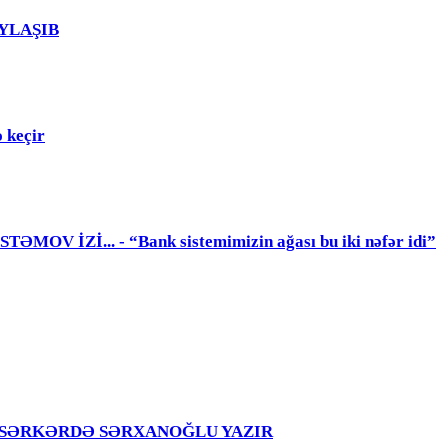
PAYLAŞIB
 keçir
 İZİ... - “Bank sistemimizin ağası bu iki nəfər idi”
girir – SƏRKƏRDƏ SƏRXANOĞLU YAZIR