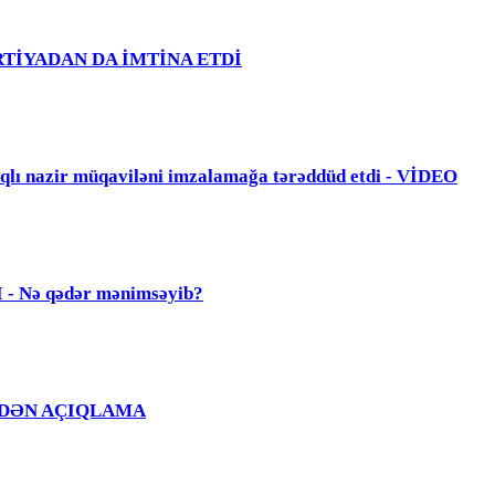
PARTİYADAN DA İMTİNA ETDİ
zir müqaviləni imzalamağa tərəddüd etdi - VİDEO
Nə qədər mənimsəyib?
Ğ EVDƏN AÇIQLAMA