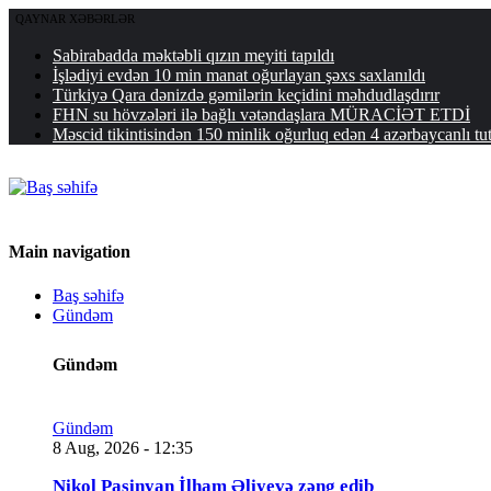
QAYNAR XƏBƏRLƏR
Sabirabadda məktəbli qızın meyiti tapıldı
İşlədiyi evdən 10 min manat oğurlayan şəxs saxlanıldı
Türkiyə Qara dənizdə gəmilərin keçidini məhdudlaşdırır
FHN su hövzələri ilə bağlı vətəndaşlara MÜRACİƏT ETDİ
Məscid tikintisindən 150 minlik oğurluq edən 4 azərbaycanlı t
Main navigation
Baş səhifə
Gündəm
Gündəm
Gündəm
8 Aug, 2026 - 12:35
Nikol Paşinyan İlham Əliyevə zəng edib