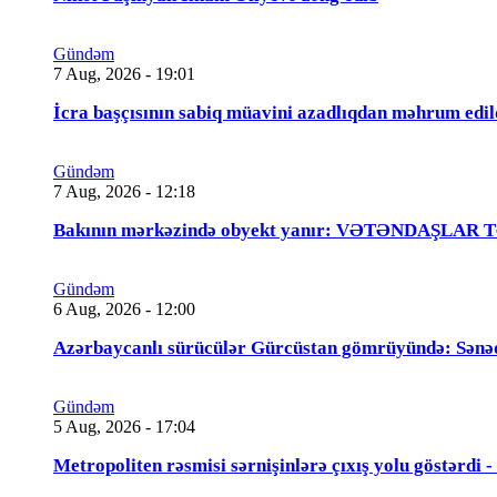
Gündəm
7 Aug, 2026 - 19:01
İcra başçısının sabiq müavini azadlıqdan məhrum
Gündəm
7 Aug, 2026 - 12:18
Bakının mərkəzində obyekt yanır: VƏTƏNDAŞLAR
Gündəm
6 Aug, 2026 - 12:00
Azərbaycanlı sürücülər Gürcüstan gömrüyündə: Sənə
Gündəm
5 Aug, 2026 - 17:04
Metropoliten rəsmisi sərnişinlərə çıxış yolu göstərdi