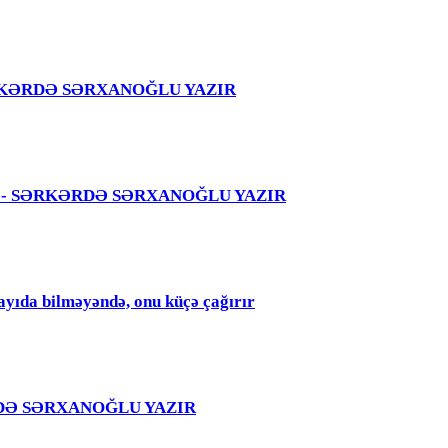
 – SƏRKƏRDƏ SƏRXANOĞLU YAZIR
 səhvi - SƏRKƏRDƏ SƏRXANOĞLU YAZIR
qayıda bilməyəndə, onu küçə çağırır
RKƏRDƏ SƏRXANOĞLU YAZIR