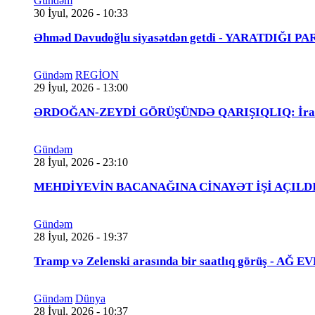
Gündəm
30 İyul, 2026 - 10:33
Əhməd Davudoğlu siyasətdən getdi - YARATDIĞI 
Gündəm
REGİON
29 İyul, 2026 - 13:00
ƏRDOĞAN-ZEYDİ GÖRÜŞÜNDƏ QARIŞIQLIQ: İraqlı na
Gündəm
28 İyul, 2026 - 23:10
MEHDİYEVİN BACANAĞINA CİNAYƏT İŞİ AÇILDI - 
Gündəm
28 İyul, 2026 - 19:37
Tramp və Zelenski arasında bir saatlıq görüş - A
Gündəm
Dünya
28 İyul, 2026 - 10:37