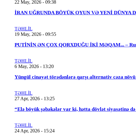
22 May, 2026 - 09:38
İRAN UĞRUNDA BÖYÜK OYUN VƏ YENİ DÜNYA DÜZƏNİ..
TƏHLİL
19 May, 2026 - 09:55
PUTİNİN ƏN ÇOX QORXDUĞU İKİ MƏQAM... – Rusiya t
TƏHLİL
6 May, 2026 - 13:20
Yüngül cinayət törədənlərə qarşı alternativ cəza növ
TƏHLİL
27 Apr, 2026 - 13:25
“Elə böyük şəbəkələr var ki, hətta dövlət siyasətinə
TƏHLİL
24 Apr, 2026 - 15:24