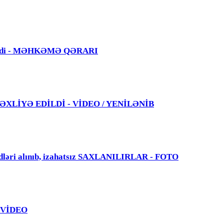
 edildi - MƏHKƏMƏ QƏRARI
 TƏXLİYƏ EDİLDİ - VİDEO / YENİLƏNİB
dləri alınıb, izahatsız SAXLANILIRLAR - FOTO
 - VİDEO