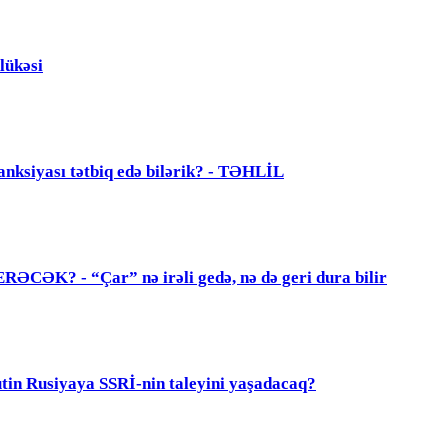
lükəsi
anksiyası tətbiq edə bilərik? - TƏHLİL
? - “Çar” nə irəli gedə, nə də geri dura bilir
 Rusiyaya SSRİ-nin taleyini yaşadacaq?