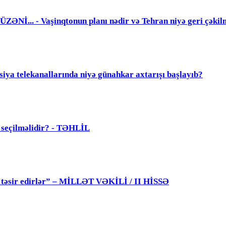
. - Vaşinqtonun planı nədir və Tehran niyə geri çəkil
elekanallarında niyə günahkar axtarışı başlayıb?
ü seçilməlidir? - TƏHLİL
 də təsir edirlər” – MİLLƏT VƏKİLİ / II HİSSƏ