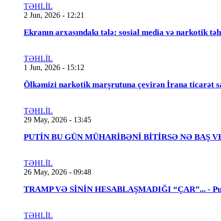
TƏHLİL
2 Jun, 2026 - 12:21
Ekranın arxasındakı tələ: sosial media və narkotik təh
TƏHLİL
1 Jun, 2026 - 15:12
Ölkəmizi narkotik marşrutuna çevirən İrana ticarət s
TƏHLİL
29 May, 2026 - 13:45
PUTİN BU GÜN MÜHARİBƏNİ BİTİRSƏ NƏ BAŞ VERƏCƏK
TƏHLİL
26 May, 2026 - 09:48
TRAMP VƏ SİNİN HESABLAŞMADIĞI “ÇAR”... - Putin
TƏHLİL