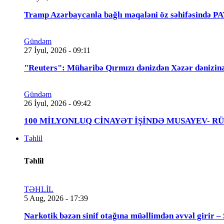
Tramp Azərbaycanla bağlı məqaləni öz səhifəsində 
Gündəm
27 İyul, 2026 - 09:11
"Reuters": Müharibə Qırmızı dənizdən Xəzər dənizinə
Gündəm
26 İyul, 2026 - 09:42
100 MİLYONLUQ CİNAYƏT İŞİNDƏ MUSAYEV- RÜSTƏMOV
Təhlil
Təhlil
TƏHLİL
5 Aug, 2026 - 17:39
Narkotik bəzən sinif otağına müəllimdən əvvəl 