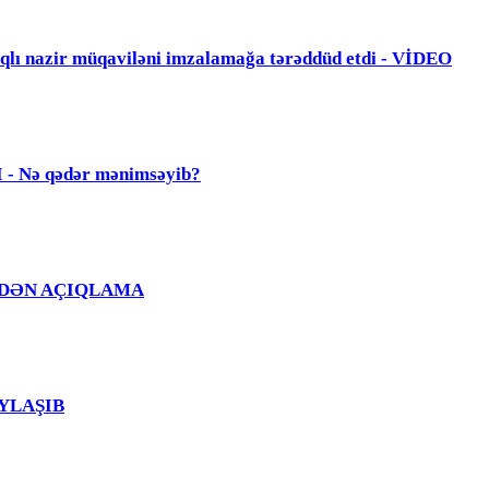
zir müqaviləni imzalamağa tərəddüd etdi - VİDEO
Nə qədər mənimsəyib?
Ğ EVDƏN AÇIQLAMA
PAYLAŞIB