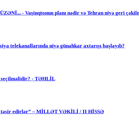
. - Vaşinqtonun planı nədir və Tehran niyə geri çəkil
elekanallarında niyə günahkar axtarışı başlayıb?
ü seçilməlidir? - TƏHLİL
 də təsir edirlər” – MİLLƏT VƏKİLİ / II HİSSƏ