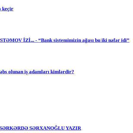
 keçir
 İZİ... - “Bank sistemimizin ağası bu iki nəfər idi”
olunan iş adamları kimlərdir?
girir – SƏRKƏRDƏ SƏRXANOĞLU YAZIR