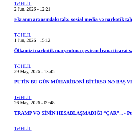
TƏHLİL
2 Jun, 2026 - 12:21
Ekranın arxasındakı tələ: sosial media və narkotik təh
TƏHLİL
1 Jun, 2026 - 15:12
Ölkəmizi narkotik marşrutuna çevirən İrana ticarət s
TƏHLİL
29 May, 2026 - 13:45
PUTİN BU GÜN MÜHARİBƏNİ BİTİRSƏ NƏ BAŞ VERƏCƏK
TƏHLİL
26 May, 2026 - 09:48
TRAMP VƏ SİNİN HESABLAŞMADIĞI “ÇAR”... - Putin
TƏHLİL