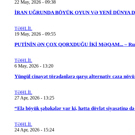
22 May, 2026 - 09:38
İRAN UĞRUNDA BÖYÜK OYUN VƏ YENİ DÜNYA DÜZƏNİ..
TƏHLİL
19 May, 2026 - 09:55
PUTİNİN ƏN ÇOX QORXDUĞU İKİ MƏQAM... – Rusiya t
TƏHLİL
6 May, 2026 - 13:20
Yüngül cinayət törədənlərə qarşı alternativ cəza növ
TƏHLİL
27 Apr, 2026 - 13:25
“Elə böyük şəbəkələr var ki, hətta dövlət siyasətinə
TƏHLİL
24 Apr, 2026 - 15:24