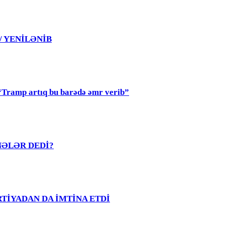
 / YENİLƏNİB
mp artıq bu barədə əmr verib”
R NƏLƏR DEDİ?
PARTİYADAN DA İMTİNA ETDİ