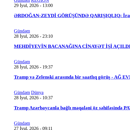
Gündəm
REGİON
29 İyul, 2026 - 13:00
ƏRDOĞAN-ZEYDİ GÖRÜŞÜNDƏ QARIŞIQLIQ: İraqlı na
Gündəm
28 İyul, 2026 - 23:10
MEHDİYEVİN BACANAĞINA CİNAYƏT İŞİ AÇILDI - 
Gündəm
28 İyul, 2026 - 19:37
Tramp və Zelenski arasında bir saatlıq görüş - A
Gündəm
Dünya
28 İyul, 2026 - 10:37
Tramp Azərbaycanla bağlı məqaləni öz səhifəsində 
Gündəm
27 İyul, 2026 - 09:11