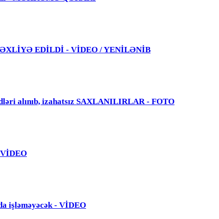
 TƏXLİYƏ EDİLDİ - VİDEO / YENİLƏNİB
dləri alınıb, izahatsız SAXLANILIRLAR - FOTO
 - VİDEO
da işləməyəcək - VİDEO