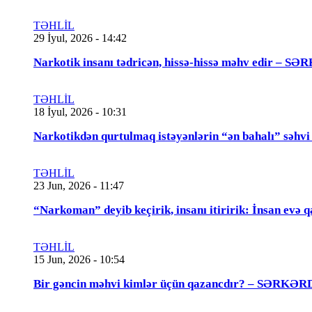
TƏHLİL
29 İyul, 2026 - 14:42
Narkotik insanı tədricən, hissə-hissə məhv edir
TƏHLİL
18 İyul, 2026 - 10:31
Narkotikdən qurtulmaq istəyənlərin “ən bahalı”
TƏHLİL
23 Jun, 2026 - 11:47
“Narkoman” deyib keçirik, insanı itiririk: İnsan evə 
TƏHLİL
15 Jun, 2026 - 10:54
Bir gəncin məhvi kimlər üçün qazancdır? – SƏ