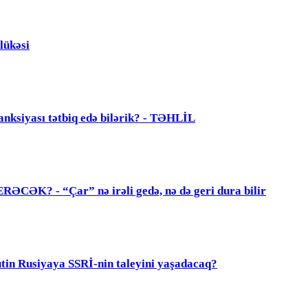
lükəsi
anksiyası tətbiq edə bilərik? - TƏHLİL
? - “Çar” nə irəli gedə, nə də geri dura bilir
 Rusiyaya SSRİ-nin taleyini yaşadacaq?