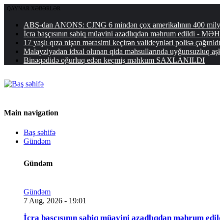
QAYNAR XƏBƏRLƏR
ABŞ-dan ANONS: CJNG 6 mindən çox amerikalının 400 milyon
İcra başçısının sabiq müavini azadlıqdan məhrum edildi
17 yaşlı qıza nişan mərasimi keçirən valideynləri polisə çağırıld
Malayziyadan idxal olunan qida məhsullarında uyğunsuzluq a
Binəqədidə oğurluq edən keçmiş məhkum SAXLANILDI
Main navigation
Baş səhifə
Gündəm
Gündəm
Gündəm
7 Aug, 2026 - 19:01
İcra başçısının sabiq müavini azadlıqdan məhrum