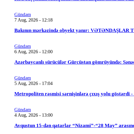
Gündəm
7 Aug, 2026 - 12:18
Bakının mərkəzində obyekt yanır: VƏTƏNDAŞLAR
Gündəm
6 Aug, 2026 - 12:00
Azərbaycanlı sürücülər Gürcüstan gömrüyündə: Sənə
Gündəm
5 Aug, 2026 - 17:04
Metropoliten rəsmisi sərnişinlərə çıxış yolu göstərdi
Gündəm
4 Aug, 2026 - 13:00
Avqustun 15-dən qatarlar “Nizami”-“28 May” arasın