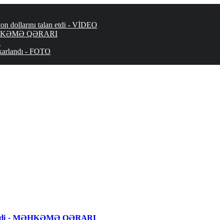
 dollarını talan etdi - VİDEO
 - MƏHKƏMƏ QƏRARI
ı
şkarlandı - FOTO
 edildi - MƏHKƏMƏ QƏRARI