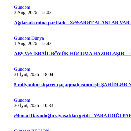
Gündəm
3 Aug, 2026 - 12:03
Ağdərədə mina partladı - XƏSARƏT ALANLAR VAR
Gündəm
Dünya
1 Aug, 2026 - 12:43
ABŞ VƏ İSRAİL BÖYÜK HÜCUMA HAZIRLAŞIR – “Tra
Gündəm
31 İyul, 2026 - 18:04
5 milyonluq siqaret qaçaqmalçısının işi: ŞAHİDLƏ
Gündəm
30 İyul, 2026 - 10:33
Əhməd Davudoğlu siyasətdən getdi - YARATDIĞI 