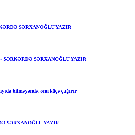
 – SƏRKƏRDƏ SƏRXANOĞLU YAZIR
 səhvi - SƏRKƏRDƏ SƏRXANOĞLU YAZIR
qayıda bilməyəndə, onu küçə çağırır
RKƏRDƏ SƏRXANOĞLU YAZIR