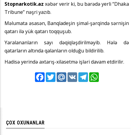
Stopnarkotik.az
xəbər verir ki, bu barədə yerli “Dhaka
Tribune” nəşri yazıb.
Məlumata əsasən, Banqladeşin şimal-şərqində sərnişin
qatarı ilə yük qatarı toqquşub.
Yaralananların sayı dəqiqləşdirilməyib. Hələ də
qatarların altında qalanların olduğu bildirilib.
Hadisə yerində axtarış-xilasetmə işləri davam etdirilir.
Facebook
Twitter
Mail.Ru
VK
Telegram
WhatsApp
ÇOX OXUNANLAR