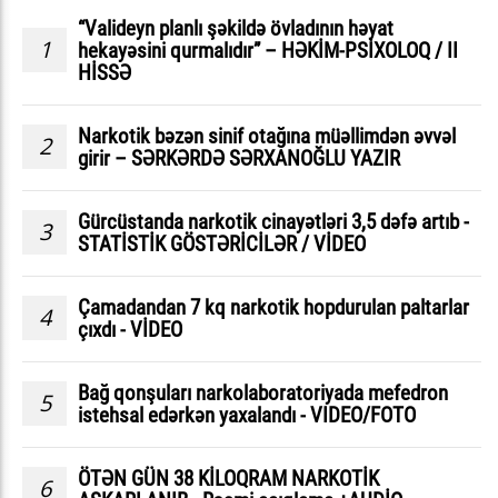
“Valideyn planlı şəkildə övladının həyat
1
hekayəsini qurmalıdır” – HƏKİM-PSİXOLOQ / II
HİSSƏ
Narkotik bəzən sinif otağına müəllimdən əvvəl
2
girir – SƏRKƏRDƏ SƏRXANOĞLU YAZIR
Gürcüstanda narkotik cinayətləri 3,5 dəfə artıb -
3
STATİSTİK GÖSTƏRİCİLƏR / VİDEO
Çamadandan 7 kq narkotik hopdurulan paltarlar
4
çıxdı - VİDEO
Bağ qonşuları narkolaboratoriyada mefedron
5
istehsal edərkən yaxalandı - VIDEO/FOTO
ÖTƏN GÜN 38 KİLOQRAM NARKOTİK
6