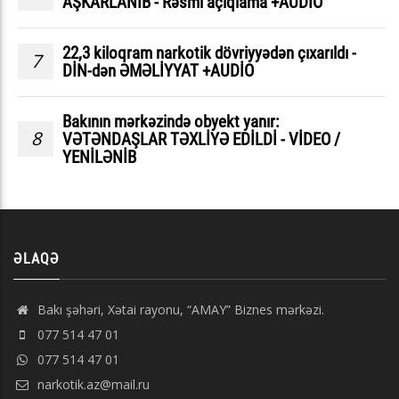
AŞKARLANIB - Rəsmi açıqlama +AUDİO
22,3 kiloqram narkotik dövriyyədən çıxarıldı -
7
DİN-dən ƏMƏLİYYAT +AUDİO
Bakının mərkəzində obyekt yanır:
8
VƏTƏNDAŞLAR TƏXLİYƏ EDİLDİ - VİDEO /
YENİLƏNİB
ƏLAQƏ
Bakı şəhəri, Xətai rayonu, “AMAY” Biznes mərkəzi.
077 514 47 01
077 514 47 01
narkotik.az@mail.ru