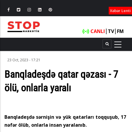
XƏBƏRLƏ
Xəbər Lenti
CANLI
┃
TV
┃
FM
23 Oct, 2023 - 17:21
Banqladeşdə qatar qəzası - 7
ölü, onlarla yaralı
Banqladeşdə sərnişin və yük qatarları toqquşub, 17
nəfər ölüb, onlarla insan yaralanıb.