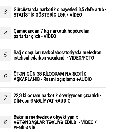
Gürcüstanda narkotik cinayətləri 3,5 dəfə artıb -
3
STATİSTİK GÖSTƏRİCİLƏR / VİDEO
Çamadandan 7 kq narkotik hopdurulan
4
paltarlar çıxdı - VİDEO
Bağ qonşuları narkolaboratoriyada mefedron
5
istehsal edərkən yaxalandı - VIDEO/FOTO
ÖTƏN GÜN 38 KİLOQRAM NARKOTİK
6
AŞKARLANIB - Rəsmi açıqlama +AUDİO
22,3 kiloqram narkotik dövriyyədən çıxarıldı -
7
DİN-dən ƏMƏLİYYAT +AUDİO
Bakının mərkəzində obyekt yanır:
8
VƏTƏNDAŞLAR TƏXLİYƏ EDİLDİ - VİDEO /
YENİLƏNİB