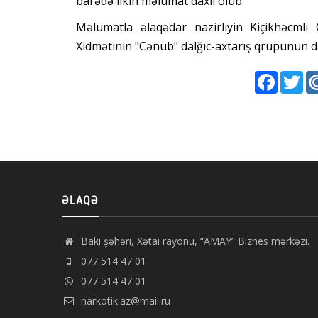
barədə ilkin məlumat daxil olub.
Məlumatla əlaqədar nazirliyin Kiçikhəcmli
Xidmətinin "Cənub" dalğıc-axtarış qrupunun dal
Faceboo
Twi
ƏLAQƏ
Bakı şəhəri, Xətai rayonu, “AMAY” Biznes mərkəzi.
077 514 47 01
077 514 47 01
narkotik.az@mail.ru