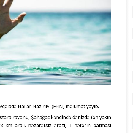
vqəladə Hallar Nazirliyi (FHN) məlumat yayıb.
 Astara rayonu, Şahağac kəndində dənizdə (ən yaxın
8 km aralı, nəzarətsiz ərazi) 1 nəfərin batması