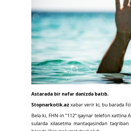
Astarada bir nəfər dənizdə batıb.
Stopnarkotik.az
xəbər verir ki, bu barədə Fö
Belə ki, FHN-in "112" qaynar telefon xəttinə
sularda xilasetmə məntəqəsindən təqribən 