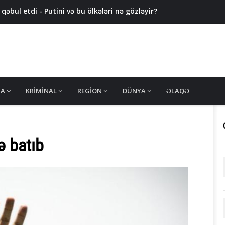
əbul etdi - Putini və bu ölkələri nə gözləyir?
ıldı
pıldı: ÖLƏN VAR
ROQNOZ
MA
KRIMINAL
REGION
DÜNYA
ƏLAQƏ
ə batıb