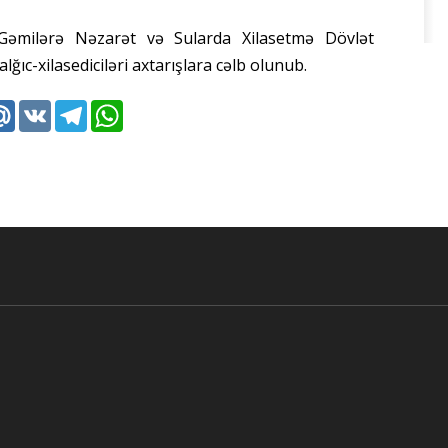
 Gəmilərə Nəzarət və Sularda Xilasetmə Dövlət
ğıc-xilasediciləri axtarışlara cəlb olunub.
k
tter
Mail.Ru
VK
Telegram
WhatsApp