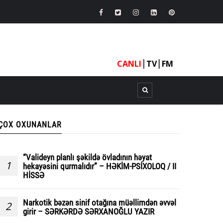
CANLI
┃
TV
┃
FM
ÇOX OXUNANLAR
“Valideyn planlı şəkildə övladının həyat
1
hekayəsini qurmalıdır” – HƏKİM-PSİXOLOQ / II
HİSSƏ
Narkotik bəzən sinif otağına müəllimdən əvvəl
2
girir – SƏRKƏRDƏ SƏRXANOĞLU YAZIR