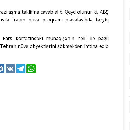
zılaşma təklifinə cavab alıb. Qeyd olunur ki, ABŞ
susilə İranın nüvə proqramı məsələsində təzyiq
 Fars körfəzindəki münaqişənin həlli ilə bağlı
i. Tehran nüvə obyektlərini sökməkdən imtina edib
k
tter
Mail.Ru
VK
Telegram
WhatsApp