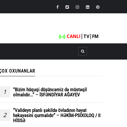
CANLI
┃
TV
┃
FM
ÇOX OXUNANLAR
“Bizim hüquqi düşüncəmiz də müstəqil
1
olmalıdır...” – İSFƏNDİYAR AĞAYEV
“Valideyn planlı şəkildə övladının həyat
2
hekayəsini qurmalıdır” – HƏKİM-PSİXOLOQ / II
HİSSƏ