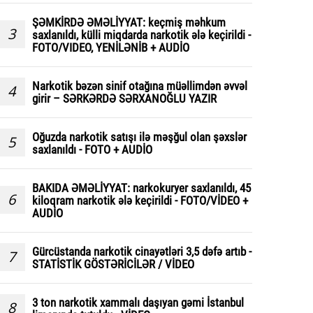
ŞƏMKİRDƏ ƏMƏLİYYAT: keçmiş məhkum
3
saxlanıldı, külli miqdarda narkotik ələ keçirildi -
FOTO/VIDEO, YENİLƏNİB + AUDİO
Narkotik bəzən sinif otağına müəllimdən əvvəl
4
girir – SƏRKƏRDƏ SƏRXANOĞLU YAZIR
Oğuzda narkotik satışı ilə məşğul olan şəxslər
5
saxlanıldı - FOTO + AUDİO
BAKIDA ƏMƏLİYYAT: narkokuryer saxlanıldı, 45
6
kiloqram narkotik ələ keçirildi - FOTO/VİDEO +
AUDİO
Gürcüstanda narkotik cinayətləri 3,5 dəfə artıb -
7
STATİSTİK GÖSTƏRİCİLƏR / VİDEO
3 ton narkotik xammalı daşıyan gəmi İstanbul
8