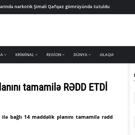
yərində narkotik Şimali Qafqaz gömrüyündə tutuldu
 yeniyetmənin axtarışı aparılır
qızıl çıxarmaq istəyənlər saxlanıldı - FOTO
bəkəsi çökdürülüb - VİDEO
keçirdi - VİDEO
MA
KRIMINAL
REGION
DÜNYA
ƏLAQƏ
planını tamamilə RƏDD ETDİ
 ilə bağlı 14 maddəlik planını tamamilə rədd