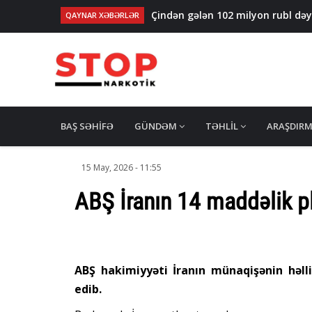
Çindən gələn 102 milyon rubl də
QAYNAR XƏBƏRLƏR
Qarabağ suvarma kanalında batan
Uşaqların alt paltarında ölkədən 
Polşa və Çexiya​​​​​​​da narkotik şə
İspaniya polisi 21 ton kokain ələ 
MAIN
NAVIGATION
BAŞ SƏHIFƏ
GÜNDƏM
TƏHLIL
ARAŞDIR
15 May, 2026 - 11:55
ABŞ İranın 14 maddəlik 
ABŞ hakimiyyəti İranın münaqişənin həlli
edib.