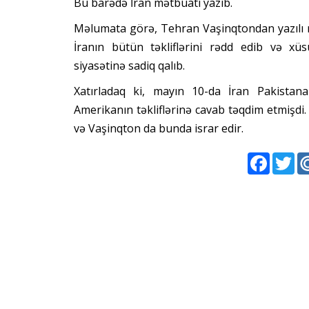
Bu barədə İran mətbuatı yazıb.
Məlumata görə, Tehran Vaşinqtondan yazılı ra
İranın bütün təkliflərini rədd edib və xü
siyasətinə sadiq qalıb.
Xatırladaq ki, mayın 10-da İran Pakistana
Amerikanın təkliflərinə cavab təqdim etmişd
və Vaşinqton da bunda israr edir.
Faceboo
Twi