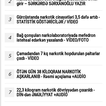
2
girir – SƏRKƏRDƏ SƏRXANOĞLU YAZIR
Gürcüstanda narkotik cinayətləri 3,5 dəfə artıb -
3
STATİSTİK GÖSTƏRİCİLƏR / VİDEO
Bağ qonşuları narkolaboratoriyada mefedron
4
istehsal edərkən yaxalandı - VIDEO/FOTO
Çamadandan 7 kq narkotik hopdurulan paltarlar
5
çıxdı - VİDEO
ÖTƏN GÜN 38 KİLOQRAM NARKOTİK
6
AŞKARLANIB - Rəsmi açıqlama +AUDİO
22,3 kiloqram narkotik dövriyyədən çıxarıldı -
7
DİN-dən ƏMƏLİYYAT +AUDİO