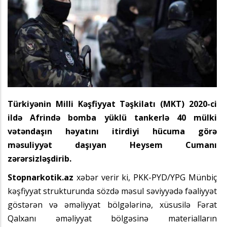
Türkiyənin Milli Kəşfiyyat Təşkilatı (MKT) 2020-ci
ildə Afrində bomba yüklü tankerlə 40 mülki
vətəndaşın həyatını itirdiyi hücuma görə
məsuliyyət daşıyan Heysem Cumanı
zərərsizləşdirib.
Stopnarkotik.az
xəbər verir ki, PKK-PYD/YPG Münbiç
kəşfiyyat strukturunda sözdə məsul səviyyədə fəaliyyət
göstərən və əməliyyat bölgələrinə, xüsusilə Fərat
Qalxanı əməliyyat bölgəsinə materialların