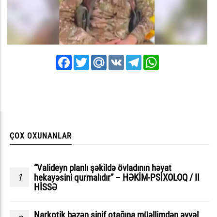
Facebook
Twitter
Mail.Ru
VK
Telegram
WhatsApp
ÇOX OXUNANLAR
“Valideyn planlı şəkildə övladının həyat
1
hekayəsini qurmalıdır” – HƏKİM-PSİXOLOQ / II
HİSSƏ
Narkotik bəzən sinif otağına müəllimdən əvvəl