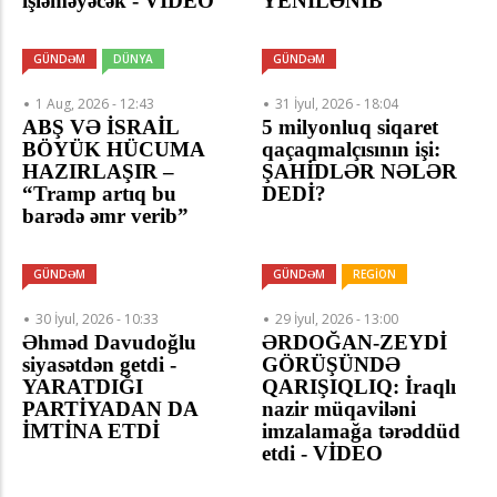
işləməyəcək - VİDEO
YENİLƏNİB
GÜNDƏM
DÜNYA
GÜNDƏM
1 Aug, 2026 - 12:43
31 İyul, 2026 - 18:04
ABŞ VƏ İSRAİL
5 milyonluq siqaret
BÖYÜK HÜCUMA
qaçaqmalçısının işi:
HAZIRLAŞIR –
ŞAHİDLƏR NƏLƏR
“Tramp artıq bu
DEDİ?
barədə əmr verib”
GÜNDƏM
GÜNDƏM
REGİON
30 İyul, 2026 - 10:33
29 İyul, 2026 - 13:00
Əhməd Davudoğlu
ƏRDOĞAN-ZEYDİ
siyasətdən getdi -
GÖRÜŞÜNDƏ
YARATDIĞI
QARIŞIQLIQ: İraqlı
PARTİYADAN DA
nazir müqaviləni
İMTİNA ETDİ
imzalamağa tərəddüd
etdi - VİDEO