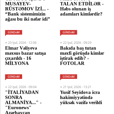
MUSAYEV-
TALAN ETDİLƏR -
RÜSTƏMOV İZİ... -
Həbs olunan iş
“Bank sistemimizin
adamları kimlərdir?
ağası bu iki nəfər idi”
GÜNDƏM
GÜNDƏM
23 İyul, 2026 - 12:06
22 İyul, 2026 - 09:29
Elmar Vəliyevə
Bakıda baş tutan
məxsus bazar satışa
məxfi görüşdə kimlər
çıxarıldı - 16
iştirak edib? -
MİLYONA
FOTOLAR
GÜNDƏM
GÜNDƏM
22 İyul, 2026 - 09:04
21 İyul, 2026 - 13:21
"İTALİYADAN
Yusif Seyidova icra
SONRA
hakimiyyətində
ALMANİYA..." -
yüksək vəzifə verildi
"Euronews"
Azərbaycan