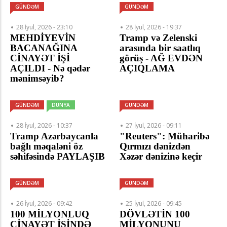
GÜNDƏM
GÜNDƏM
28 İyul, 2026 - 23:10
28 İyul, 2026 - 19:37
MEHDİYEVİN
Tramp və Zelenski
BACANAĞINA
arasında bir saatlıq
CİNAYƏT İŞİ
görüş - AĞ EVDƏN
AÇILDI - Nə qədər
AÇIQLAMA
mənimsəyib?
GÜNDƏM
DÜNYA
GÜNDƏM
28 İyul, 2026 - 10:37
27 İyul, 2026 - 09:11
Tramp Azərbaycanla
"Reuters": Müharibə
bağlı məqaləni öz
Qırmızı dənizdən
səhifəsində PAYLAŞIB
Xəzər dənizinə keçir
GÜNDƏM
GÜNDƏM
26 İyul, 2026 - 09:42
25 İyul, 2026 - 09:45
100 MİLYONLUQ
DÖVLƏTİN 100
CİNAYƏT İŞİNDƏ
MİLYONUNU