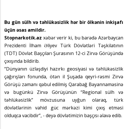
Bu gün sülh və təhlükəsizlik hər bir ölkənin inkişafı
üçün əsas amildir.
Stopnarkotik.az
xəbər verir ki, bu barədə Azərbaycan
Prezidenti İlham Əliyev Türk Dövlətləri Təşkilatının
(TDT) Dövlət Başçıları Şurasının 12-ci Zirvə Görüşündə
çıxışında bildirib.
“Dünyanın üzləşdiyi hazırkı geosiyasi və təhlükəsizlik
çağırışları fonunda, ötən il Şuşada qeyri-rəsmi Zirvə
Görüşü zamanı qəbul edilmiş Qarabağ Bəyannaməsinə
və bugünkü Zirvə Görüşünün “Regional sülh və
təhlükəsizlik” mövzusuna uyğun olaraq, türk
dövlətlərinin vahid güc mərkəzi kimi çıxış etməsi
olduqca vacibdir”, - deyə dövlətimizin başçısı əlavə edib.