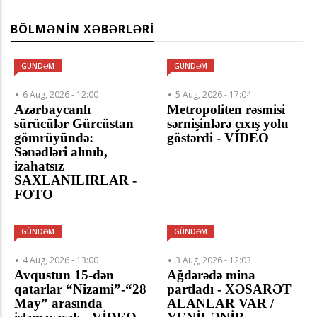
BÖLMƏNIN XƏBƏRLƏRI
GÜNDƏM
GÜNDƏM
6 Aug, 2026 - 12:00
5 Aug, 2026 - 17:04
Azərbaycanlı
Metropoliten rəsmisi
sürücülər Gürcüstan
sərnişinlərə çıxış yolu
gömrüyündə:
göstərdi - VİDEO
Sənədləri alınıb,
izahatsız
SAXLANILIRLAR -
FOTO
GÜNDƏM
GÜNDƏM
4 Aug, 2026 - 13:00
3 Aug, 2026 - 12:03
Avqustun 15-dən
Ağdərədə mina
qatarlar “Nizami”-“28
partladı - XƏSARƏT
May” arasında
ALANLAR VAR /