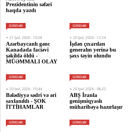
Prezidentinin səfəri
haqda yazdı
GÜNDƏM
GÜNDƏM
21 İyul, 2026 - 10:28
20 İyul, 2026 - 12:24
Azərbaycanlı gənc
İşdən çıxarılan
Kanadada faciəvi
generalın yerinə bu
şəkildə öldü -
şəxs təyin olundu
MÜƏMMALI OLAY
GÜNDƏM
GÜNDƏM
20 İyul, 2026 - 10:44
20 İyul, 2026 - 08:22
Bələdiyyə sədri və əri
ABŞ İranla
saxlanıldı - ŞOK
genişmiqyaslı
İTTİHAMLAR
müharibəyə hazırlaşır
GÜNDƏM
GÜNDƏM