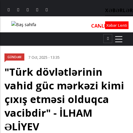
XƏBƏRLƏR
CANLI
┃
TV
┃
FM
Xəbər Lenti
GÜNDƏM
7 Oct, 2025 - 13:35
"Türk dövlətlərinin
vahid güc mərkəzi kimi
çıxış etməsi olduqca
vacibdir" - İLHAM
ƏLİYEV