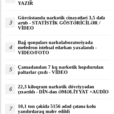
YAZIR
Gürcüstanda narkotik cinayətləri 3,5 dəfə
3
artıb - STATİSTİK GÖSTƏRİCİLƏR /
VİDEO
Bağ qonşuları narkolaboratoriyada
4
mefedron istehsal edərkən yaxalandı -
VIDEO/FOTO
Çamadandan 7 kq narkotik hopdurulan
5
paltarlar çıxdı - VİDEO
22,3 kiloqram narkotik dövriyyədən
6
çıxarıldı - DİN-dən ƏMƏLİYYAT +AUDİO
10,1 ton çəkidə 5156 ədəd çətənə kolu
7
yandırılaraq məhv edildi