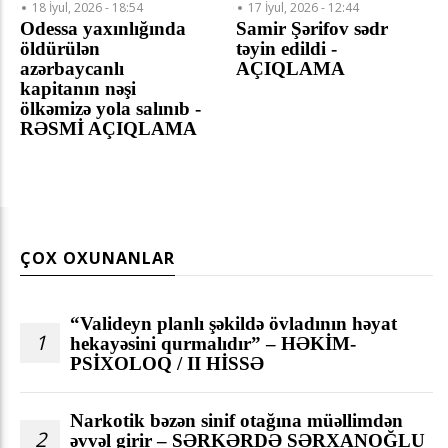
18 İyul, 2026 - 18:54
17 İyul, 2026 - 12:44
Odessa yaxınlığında
Samir Şərifov sədr
öldürülən
təyin edildi -
azərbaycanlı
AÇIQLAMA
kapitanın nəşi
ölkəmizə yola salınıb -
RƏSMİ AÇIQLAMA
ÇOX OXUNANLAR
“Valideyn planlı şəkildə övladının həyat
1
hekayəsini qurmalıdır” – HƏKİM-
PSİXOLOQ / II HİSSƏ
Narkotik bəzən sinif otağına müəllimdən
2
əvvəl girir – SƏRKƏRDƏ SƏRXANOĞLU