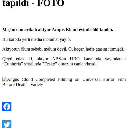
tapıldı - FOTO
Məşhur amerikalı aktyor Anqus Kloud evində ölü tapılıb.
Bu barədə yerli media məlumat yayıb.
Aktyorun ölüm səbəbi məlum deyil. O, keçən həftə atasını itirmişdi.
Qeyd edək ki, aktyor ABŞ-ın HBO kanalında yayımlanan
“Euphoria” serialında "Fesko" obrazını canlandırırdı.
Facebook