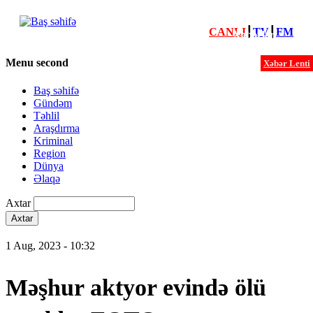
CANLI
┃
TV
┃
FM
Xəbərlər
Menu second
Xəbər Lenti
Baş səhifə
Gündəm
Təhlil
Araşdırma
Kriminal
Region
Dünya
Əlaqə
Axtar
1 Aug, 2023 - 10:32
Məşhur aktyor evində ölü