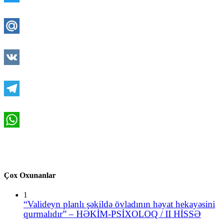
Twitter
Mail.Ru
VK
Telegram
WhatsApp
Çox Oxunanlar
1
“Valideyn planlı şəkildə övladının həyat hekayəsini
qurmalıdır” – HƏKİM-PSİXOLOQ / II HİSSƏ