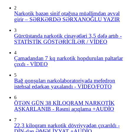
2
Narkotik bəzən sinif otağına müəllimdən əvvəl
girir – SƏRKƏRDƏ SƏRXANOĞLU YAZIR
3
Gürcüstanda narkotik cinayətləri 3,5 dəfə artıb -
STATİSTİK GÖSTƏRİCİLƏR / VİDEO
4
Çamadandan 7 kq narkotik hopdurulan paltarlar
çıxdı - VİDEO
5
Bağ qonşuları narkolaboratoriyada mefedron
istehsal edərkən yaxalandı - VIDEO/FOTO
6
ÖTƏN GÜN 38 KİLOQRAM NARKOTİK
AŞKARLANIB - Rəsmi açıqlama +AUDİO
7
22,3 kiloqram narkotik dövriyyədən çıxarıldı -
DİN-dən ƏMƏLİYYAT +AUDİO