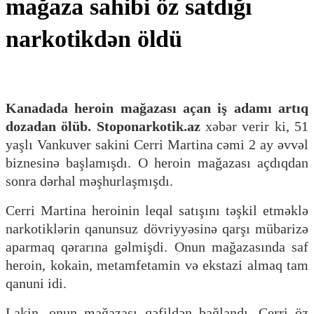
mağaza sahibi öz satdığı
narkotikdən öldü
Kanadada heroin mağazası açan iş adamı artıq
dozadan ölüb. Stoponarkotik.az
xəbər verir ki, 51
yaşlı Vankuver sakini Cerri Martina cəmi 2 ay əvvəl
biznesinə başlamışdı. O heroin mağazası açdıqdan
sonra dərhal məşhurlaşmışdı.
Cerri Martina heroinin leqal satışını təşkil etməklə
narkotiklərin qanunsuz dövriyyəsinə qarşı mübarizə
aparmaq qərarına gəlmişdi. Onun mağazasında saf
heroin, kokain, metamfetamin və ekstazi almaq tam
qanuni idi.
Lakin, onun mağazası qəfildən bağlandı. Cerri öz