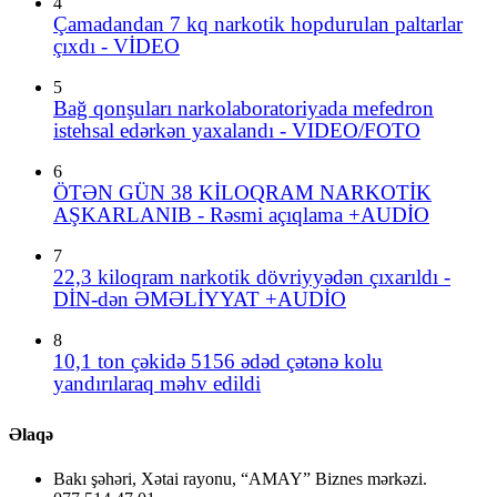
4
Çamadandan 7 kq narkotik hopdurulan paltarlar
çıxdı - VİDEO
5
Bağ qonşuları narkolaboratoriyada mefedron
istehsal edərkən yaxalandı - VIDEO/FOTO
6
ÖTƏN GÜN 38 KİLOQRAM NARKOTİK
AŞKARLANIB - Rəsmi açıqlama +AUDİO
7
22,3 kiloqram narkotik dövriyyədən çıxarıldı -
DİN-dən ƏMƏLİYYAT +AUDİO
8
10,1 ton çəkidə 5156 ədəd çətənə kolu
yandırılaraq məhv edildi
Əlaqə
Bakı şəhəri, Xətai rayonu, “AMAY” Biznes mərkəzi.