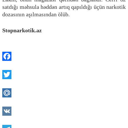
satdığı məhsula həddən artıq qapıldığı üçün narkotik
dozasının aşılmasından ölüb.
Stopnarkotik.az
Facebook
Twitter
Mail.Ru
VK