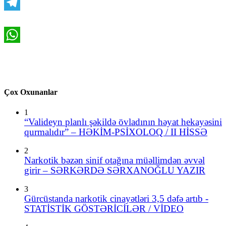
Telegram
WhatsApp
Çox Oxunanlar
1
“Valideyn planlı şəkildə övladının həyat hekayəsini
qurmalıdır” – HƏKİM-PSİXOLOQ / II HİSSƏ
2
Narkotik bəzən sinif otağına müəllimdən əvvəl
girir – SƏRKƏRDƏ SƏRXANOĞLU YAZIR
3
Gürcüstanda narkotik cinayətləri 3,5 dəfə artıb -
STATİSTİK GÖSTƏRİCİLƏR / VİDEO