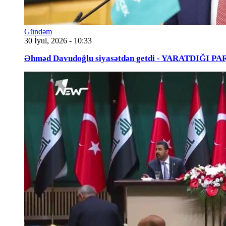
Gündəm
30 İyul, 2026 - 10:33
Əhməd Davudoğlu siyasətdən getdi - YARATDIĞI 