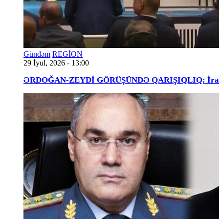
Gündəm
REGİON
29 İyul, 2026 - 13:00
ƏRDOĞAN-ZEYDİ GÖRÜŞÜNDƏ QARIŞIQLIQ: İraqlı na