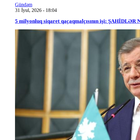
Gündəm
31 İyul, 2026 - 18:04
5 milyonluq siqaret qaçaqmalçısının işi: ŞAHİDLƏ