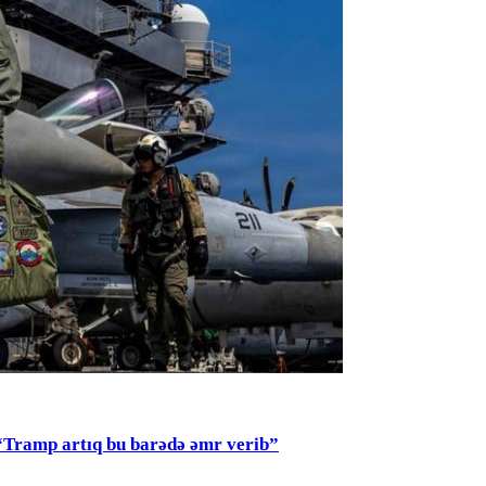
mp artıq bu barədə əmr verib”