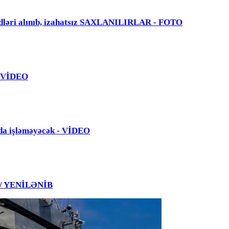
dləri alınıb, izahatsız SAXLANILIRLAR - FOTO
 - VİDEO
da işləməyəcək - VİDEO
 / YENİLƏNİB