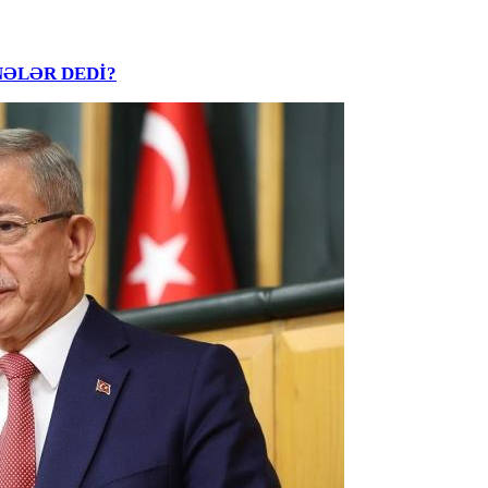
R NƏLƏR DEDİ?