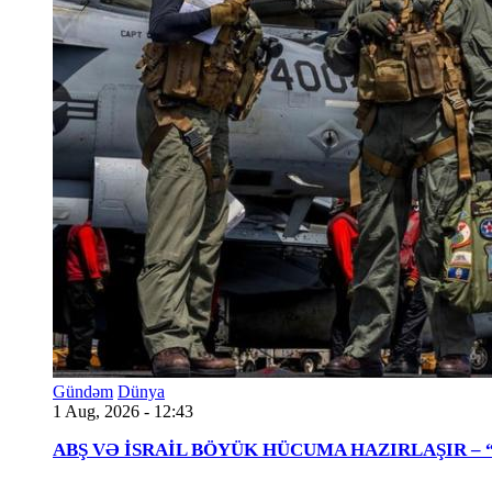
Gündəm
Dünya
1 Aug, 2026 - 12:43
ABŞ VƏ İSRAİL BÖYÜK HÜCUMA HAZIRLAŞIR – “Tra