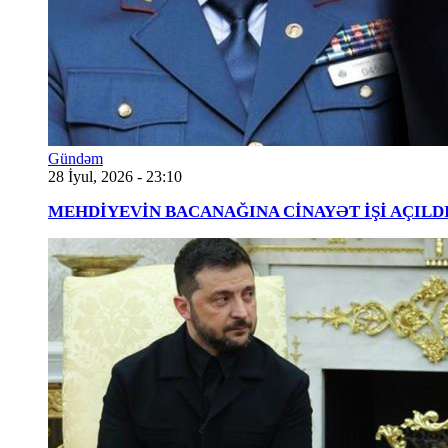
Gündəm
28 İyul, 2026 - 23:10
MEHDİYEVİN BACANAĞINA CİNAYƏT İŞİ AÇILDI - 