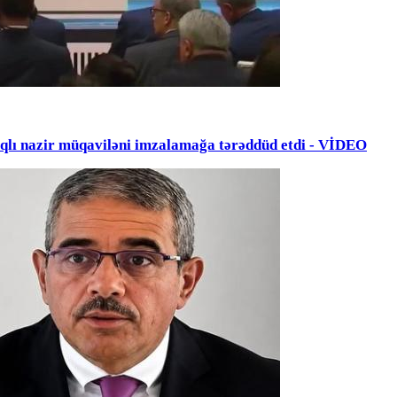
zir müqaviləni imzalamağa tərəddüd etdi - VİDEO