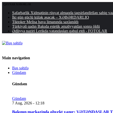
QAYNAR XƏBƏRLƏR
Səfərbərlik Xidmətinin rüşvət almaqda təqsirləndirilən sabiq və
İki gün güclü külək əsəcək – XƏBƏRDARLIQ
Tiktoker Melisa hava limanında saxlanıldı
Türkiyəli qadın Bakıda estetik əməliyyatdan sonra öldü
Ədliyyə naziri Lerikdə vətəndaşları qəbul etdi - FOTOLAR
Main navigation
Baş səhifə
Gündəm
Gündəm
Gündəm
7 Aug, 2026 - 12:18
Bakının mərkəzində obyekt yanır: VƏTƏNDAŞLAR