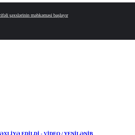
zifəli şəxslərinin məhkəməsi başlayır
 TƏXLİYƏ EDİLDİ - VİDEO / YENİLƏNİB