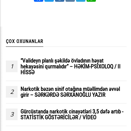
ÇOX OXUNANLAR
“Valideyn planlı şəkildə övladının həyat
1
hekayəsini qurmalıdır” – HƏKİM-PSİXOLOQ / II
HİSSƏ
Narkotik bəzən sinif otağına müəllimdən əvvəl
2
girir – SƏRKƏRDƏ SƏRXANOĞLU YAZIR
Gürcüstanda narkotik cinayətləri 3,5 dəfə artıb -
3
STATİSTİK GÖSTƏRİCİLƏR / VİDEO