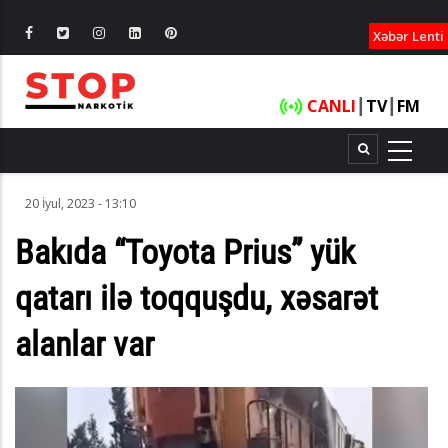
XƏBƏRLƏ
Xəbər Lenti
CANLI
┃
TV
┃
FM
20 İyul, 2023 - 13:10
Bakıda “Toyota Prius” yük
qatarı ilə toqquşdu, xəsarət
alanlar var