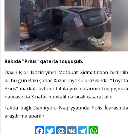
Bakıda "Prius" qatarla toqquşub.
Daxili İşlər Nazirliyinin Mətbuat Xidmətindən bildirilib
ki, bu gün Bakı şəhər Xəzər rayonu ərazisində “Toyota
Prius” markalı avtomobil ilə yük qatarının toqquşması
nəticəsində 3 nəfər müxtəlif dərəcəli xəsarət alıb.
Faktla bağlı Dəmiryolu Nəqliyyatında Polis İdarəsində
araşdırma aparılır.
Facebook
Twitter
Mail.Ru
VK
Telegram
WhatsApp