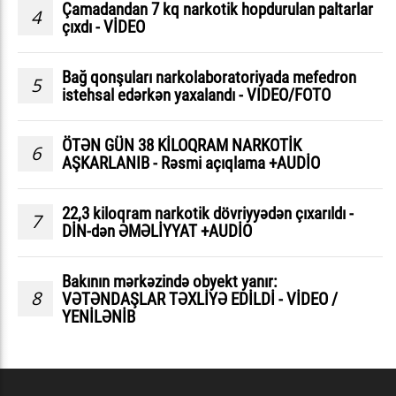
Çamadandan 7 kq narkotik hopdurulan paltarlar
4
çıxdı - VİDEO
Bağ qonşuları narkolaboratoriyada mefedron
5
istehsal edərkən yaxalandı - VIDEO/FOTO
ÖTƏN GÜN 38 KİLOQRAM NARKOTİK
6
AŞKARLANIB - Rəsmi açıqlama +AUDİO
22,3 kiloqram narkotik dövriyyədən çıxarıldı -
7
DİN-dən ƏMƏLİYYAT +AUDİO
Bakının mərkəzində obyekt yanır:
8
VƏTƏNDAŞLAR TƏXLİYƏ EDİLDİ - VİDEO /
YENİLƏNİB