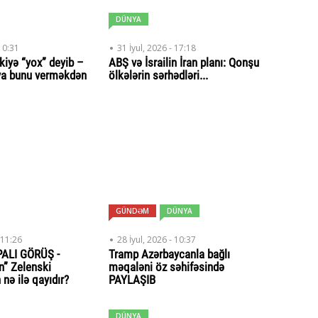
DÜNYA
10:31
31 İyul, 2026 - 17:18
iyə “yox” deyib –
ABŞ və İsrailin İran planı: Qonşu
ya bunu verməkdən
ölkələrin sərhədləri...
GÜNDƏM
DÜNYA
 11:26
28 İyul, 2026 - 10:37
ALI GÖRÜŞ -
Tramp Azərbaycanla bağlı
n” Zelenski
məqaləni öz səhifəsində
nə ilə qayıdır?
PAYLAŞIB
DÜNYA