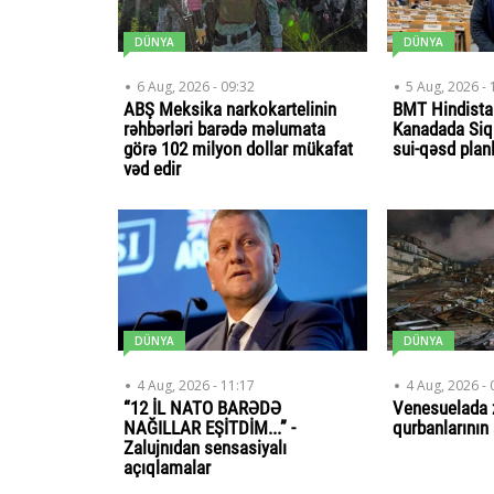
DÜNYA
DÜNYA
6 Aug, 2026 - 09:32
5 Aug, 2026 - 
ABŞ Meksika narkokartelinin
BMT Hindistan
rəhbərləri barədə məlumata
Kanadada Siqh
görə 102 milyon dollar mükafat
sui-qəsd planl
vəd edir
DÜNYA
DÜNYA
4 Aug, 2026 - 11:17
4 Aug, 2026 - 
“12 İL NATO BARƏDƏ
Venesuelada 
NAĞILLAR EŞİTDİM...” -
qurbanlarının
Zalujnıdan sensasiyalı
açıqlamalar