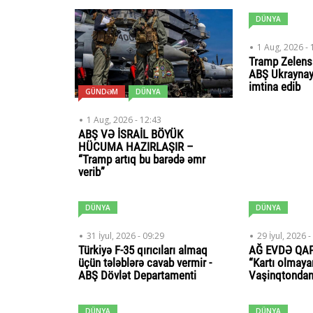
DÜNYA
1 Aug, 2026 - 
Tramp Zelensk
ABŞ Ukrayna
imtina edib
GÜNDƏM
DÜNYA
1 Aug, 2026 - 12:43
ABŞ VƏ İSRAİL BÖYÜK
HÜCUMA HAZIRLAŞIR –
“Tramp artıq bu barədə əmr
verib”
DÜNYA
DÜNYA
31 İyul, 2026 - 09:29
29 İyul, 2026 -
Türkiyə F-35 qırıcıları almaq
AĞ EVDƏ QAP
üçün tələblərə cavab vermir -
“Kartı olmaya
ABŞ Dövlət Departamenti
Vaşinqtondan 
DÜNYA
DÜNYA