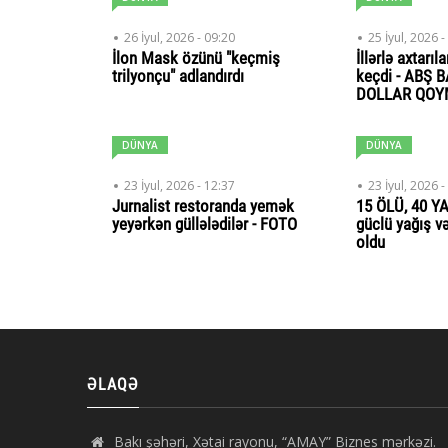
26 İyul, 2026 - 09:20
25 İyul, 2026 -
İlon Mask özünü "keçmiş
İllərlə axtarı
trilyonçu" adlandırdı
keçdi - ABŞ 
DOLLAR QO
DÜNYA
DÜNYA
23 İyul, 2026 - 12:37
23 İyul, 2026 -
Jurnalist restoranda yemək
15 ÖLÜ, 40 YA
yeyərkən güllələdilər - FOTO
güclü yağış v
oldu
ƏLAQƏ
Bakı şəhəri, Xətai rayonu, “AMAY” Biznes mərkəzi.