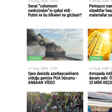
8 Aug, 2026 - 10:15
8 Aug, 2026 - 
Senat “cəhənnəm
Pentaqon na
sanksiyaları”nı qəbul etdi -
obyektlər haq
Putini və bu ölkələri nə gözləyir?
materiallar y
DÜNYA
DÜNYA
7 Aug, 2026 - 12:41
7 Aug, 2026 - 
Qara dənizdə azərbaycanlıların
Avropada isti
olduğu gəmiyə PUA hücumu -
davam edir: 
ANBAAN VİDEO
25 MİNİ KEÇD