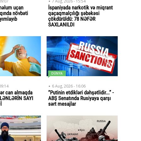
09:07
7 Aug, 2026 - 15:54
məlum uçan
İspaniyada narkotik və miqrant
qında növbəti
qaçaqmalçılığı şəbəkəsi
ayımlayıb
çökdürüldü: 78 NƏFƏR
SAXLANILDI
DÜNYA
09:14
6 Aug, 2026 - 16:06
lər can almaqda
“Putinin etdikləri dəhşətlidir...” -
ÖLƏNLƏRİN SAYI
ABŞ Senatında Rusiyaya qarşı
İ
sərt mesajlar