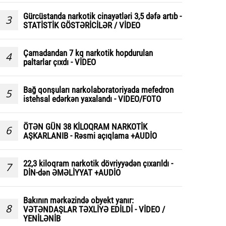
Gürcüstanda narkotik cinayətləri 3,5 dəfə artıb -
3
STATİSTİK GÖSTƏRİCİLƏR / VİDEO
Çamadandan 7 kq narkotik hopdurulan
4
paltarlar çıxdı - VİDEO
Bağ qonşuları narkolaboratoriyada mefedron
5
istehsal edərkən yaxalandı - VIDEO/FOTO
ÖTƏN GÜN 38 KİLOQRAM NARKOTİK
6
AŞKARLANIB - Rəsmi açıqlama +AUDİO
22,3 kiloqram narkotik dövriyyədən çıxarıldı -
7
DİN-dən ƏMƏLİYYAT +AUDİO
Bakının mərkəzində obyekt yanır:
8
VƏTƏNDAŞLAR TƏXLİYƏ EDİLDİ - VİDEO /
YENİLƏNİB