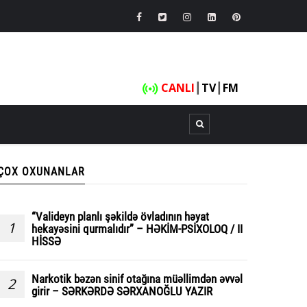
CANLI
┃
TV
┃
FM
ÇOX OXUNANLAR
“Valideyn planlı şəkildə övladının həyat
1
hekayəsini qurmalıdır” – HƏKİM-PSİXOLOQ / II
HİSSƏ
Narkotik bəzən sinif otağına müəllimdən əvvəl
2
girir – SƏRKƏRDƏ SƏRXANOĞLU YAZIR