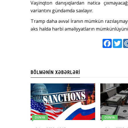
Vaşinqton danışıqlardan nəticə çıxmayacağ
variantını gündəmdə saxlayır.
Tramp daha əvvəl İranın mümkün razılaşmaya 
əks halda hərbi əməliyyatların mümkünlüyünü
Faceboo
Twi
BÖLMƏNIN XƏBƏRLƏRI
DÜNYA
DÜNYA