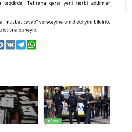
ı təqdirdə, Tehrana qarşı yeni hərbi addımlar
“müsbət cavab” verəcəyinə ümid etdiyini bildirib,
 istisna etməyib.
k
tter
Mail.Ru
VK
Telegram
WhatsApp
DÜNYA