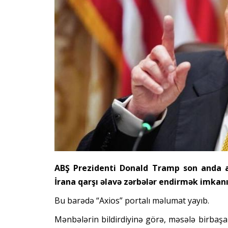
ABŞ Prezidenti Donald Tramp son anda apa
İrana qarşı əlavə zərbələr endirmək imkanın
Bu barədə “Axios” portalı məlumat yayıb.
Mənbələrin bildirdiyinə görə, məsələ birbaşa 