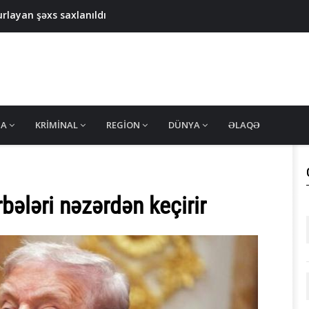
rlayan şəxs saxlanıldı
, özü həbsə düşdü – GƏNCƏDƏKİ HADİSƏNİN TƏFƏRRÜATI
u məhv edildi - DİN-dən AÇIQLAMA
AXLANILDI - 3 nəfərdə silah aşkarlandı
layan şəxs saxlanıldı
MA
KRIMINAL
REGION
DÜNYA
ƏLAQƏ
bələri nəzərdən keçirir