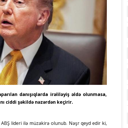
rılan danışıqlarda irəliləyiş əldə olunmasa,
ı ciddi şəkildə nəzərdən keçirir.
ABŞ lideri ilə müzakirə olunub. Nəşr qeyd edir ki,