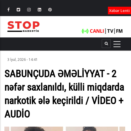
XƏBƏRLƏ
Xəbər Lenti
CANLI
┃
TV
┃
FM
3 İyul, 2026 - 14:41
SABUNÇUDA ƏMƏLİYYAT - 2
nəfər saxlanıldı, külli miqdarda
narkotik ələ keçirildi / VİDEO +
AUDİO