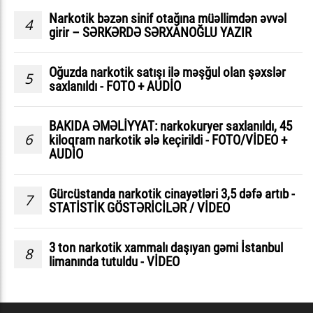
Narkotik bəzən sinif otağına müəllimdən əvvəl
4
girir – SƏRKƏRDƏ SƏRXANOĞLU YAZIR
Oğuzda narkotik satışı ilə məşğul olan şəxslər
5
saxlanıldı - FOTO + AUDİO
BAKIDA ƏMƏLİYYAT: narkokuryer saxlanıldı, 45
6
kiloqram narkotik ələ keçirildi - FOTO/VİDEO +
AUDİO
Gürcüstanda narkotik cinayətləri 3,5 dəfə artıb -
7
STATİSTİK GÖSTƏRİCİLƏR / VİDEO
3 ton narkotik xammalı daşıyan gəmi İstanbul
8
limanında tutuldu - VİDEO