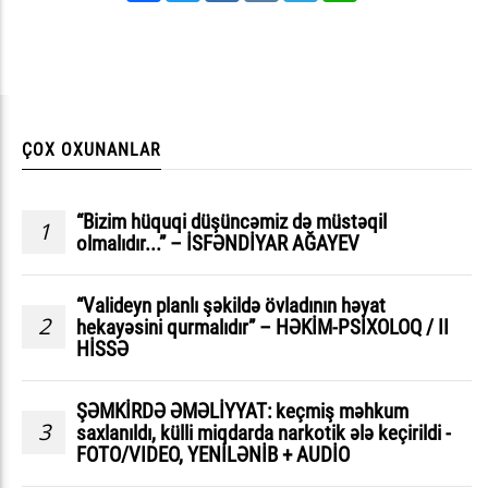
ÇOX OXUNANLAR
“Bizim hüquqi düşüncəmiz də müstəqil
1
olmalıdır...” – İSFƏNDİYAR AĞAYEV
“Valideyn planlı şəkildə övladının həyat
2
hekayəsini qurmalıdır” – HƏKİM-PSİXOLOQ / II
HİSSƏ
ŞƏMKİRDƏ ƏMƏLİYYAT: keçmiş məhkum
3
saxlanıldı, külli miqdarda narkotik ələ keçirildi -
FOTO/VIDEO, YENİLƏNİB + AUDİO