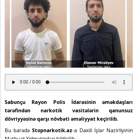
Sabunçu Rayon Polis İdarəsinin əməkdaşları
tərəfindən narkotik vasitələrin qanunsuz
dövriyyəsinə qarşı növbəti əməliyyat keçirilib.
Bu barədə
Stopnarkotik.az
-a Daxili İşlər Nazirliyinin
Mətbuat Xidmətindən bildirilib.