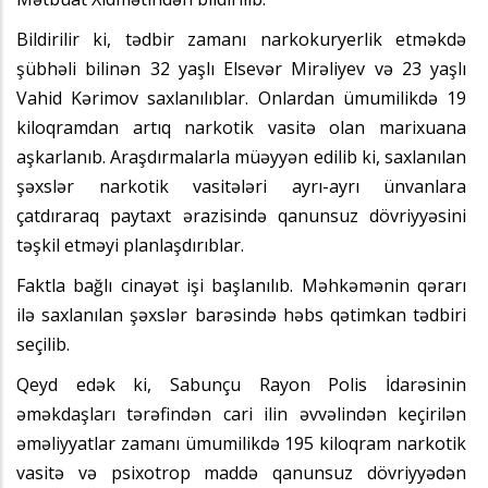
Bildirilir ki, tədbir zamanı narkokuryerlik etməkdə
şübhəli bilinən 32 yaşlı Elsevər Mirəliyev və 23 yaşlı
Vahid Kərimov saxlanılıblar. Onlardan ümumilikdə 19
kiloqramdan artıq narkotik vasitə olan marixuana
aşkarlanıb. Araşdırmalarla müəyyən edilib ki, saxlanılan
şəxslər narkotik vasitələri ayrı-ayrı ünvanlara
çatdıraraq paytaxt ərazisində qanunsuz dövriyyəsini
təşkil etməyi planlaşdırıblar.
Faktla bağlı cinayət işi başlanılıb. Məhkəmənin qərarı
ilə saxlanılan şəxslər barəsində həbs qətimkan tədbiri
seçilib.
Qeyd edək ki, Sabunçu Rayon Polis İdarəsinin
əməkdaşları tərəfindən cari ilin əvvəlindən keçirilən
əməliyyatlar zamanı ümumilikdə 195 kiloqram narkotik
vasitə və psixotrop maddə qanunsuz dövriyyədən