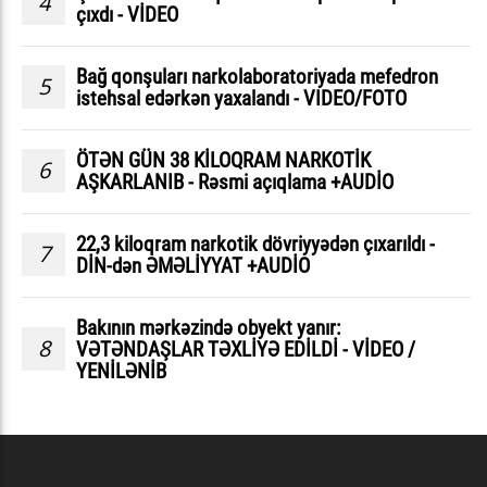
4
çıxdı - VİDEO
Bağ qonşuları narkolaboratoriyada mefedron
5
istehsal edərkən yaxalandı - VIDEO/FOTO
ÖTƏN GÜN 38 KİLOQRAM NARKOTİK
6
AŞKARLANIB - Rəsmi açıqlama +AUDİO
22,3 kiloqram narkotik dövriyyədən çıxarıldı -
7
DİN-dən ƏMƏLİYYAT +AUDİO
Bakının mərkəzində obyekt yanır:
8
VƏTƏNDAŞLAR TƏXLİYƏ EDİLDİ - VİDEO /
YENİLƏNİB