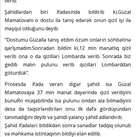
verib.
Şahidlərdən biri ifadəsində bildirib ki,Güzal
Mamatovanı o dostu ilə tanış edərək onun qızıl işi ilə
məşqul olduğunu deyib.
"Dostumu Güzalla tanış etdim özüm onların söhbətinə
qarîşmadım.Sonradan bildim ki,12 min manatlıq qizil
verib ona o da qizilları Lombarda verib. Sonrada biz
gedib malın pulunu verib qızıllari Lombarddan
göturdük".
Prosesdə ifadə verən digər şahid isə Güzal
Mamatovaya 37 min manat dəyərində qızıl verdiyini
bunuRn müqabilində isə pulunu ondan ala bilmədiyini
desə də təqsirləndirilən onu ilk dəfə gördüyündən
tanımadığını deyib və şahidi yalançı şahid adlandırıb.
Şahid ifadələri bitdikdən sonra sənədlər tədqiq olunub
və məhkəmə istintaqının bitdiyi elan edilib.