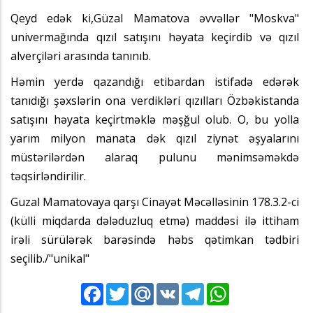
Qeyd edək ki,Güzal Mamatova əvvəllər "Moskva"
univermağında qızıl satışını həyata keçirdib və qızıl
alverçiləri arasında tanınıb.
Həmin yerdə qazandığı etibardan istifadə edərək
tanıdığı şəxslərin ona verdikləri qızılları Özbəkistanda
satışını həyata keçirtməklə məşğul olub. O, bu yolla
yarım milyon manata dək qızıl ziynət əşyalarını
müstərilərdən alaraq pulunu mənimsəməkdə
təqsirləndirilir.
Guzal Mamatovaya qarşı Cinayət Məcəlləsinin 178.3.2-ci
(külli miqdarda dələduzluq etmə) maddəsi ilə ittiham
irəli sürülərək barəsində həbs qətimkan tədbiri
seçilib./"unikal"
Facebook
Twitter
Mail.Ru
VK
Telegram
WhatsApp