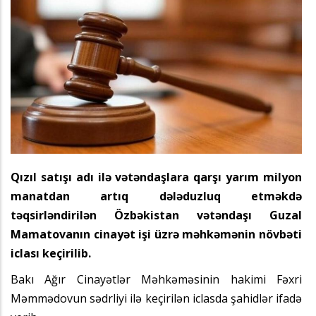
Qızıl satışı adı ilə vətəndaşlara qarşı yarım milyon
manatdan artıq dələduzluq etməkdə
təqsirləndirilən Özbəkistan vətəndaşı Guzal
Mamatovanın cinayət işi üzrə məhkəmənin növbəti
iclası keçirilib.
Bakı Ağır Cinayətlər Məhkəməsinin hakimi Fəxri
Məmmədovun sədrliyi ilə keçirilən iclasda şahidlər ifadə