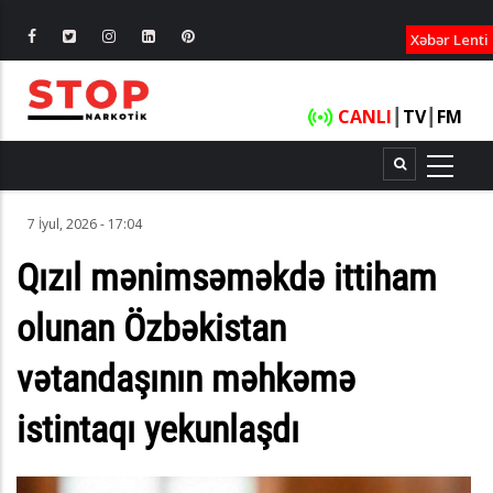
XƏBƏRLƏ
Xəbər Lenti
CANLI
┃
TV
┃
FM
7 İyul, 2026 - 17:04
Qızıl mənimsəməkdə ittiham
olunan Özbəkistan
vətandaşının məhkəmə
istintaqı yekunlaşdı