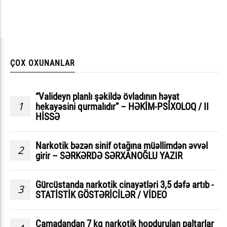
ÇOX OXUNANLAR
“Valideyn planlı şəkildə övladının həyat
1
hekayəsini qurmalıdır” – HƏKİM-PSİXOLOQ / II
HİSSƏ
Narkotik bəzən sinif otağına müəllimdən əvvəl
2
girir – SƏRKƏRDƏ SƏRXANOĞLU YAZIR
Gürcüstanda narkotik cinayətləri 3,5 dəfə artıb -
3
STATİSTİK GÖSTƏRİCİLƏR / VİDEO
Çamadandan 7 kq narkotik hopdurulan paltarlar