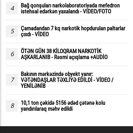
Bağ qonşuları narkolaboratoriyada mefedron
4
istehsal edərkən yaxalandı - VIDEO/FOTO
Çamadandan 7 kq narkotik hopdurulan paltarlar
5
çıxdı - VİDEO
ÖTƏN GÜN 38 KİLOQRAM NARKOTİK
6
AŞKARLANIB - Rəsmi açıqlama +AUDİO
Bakının mərkəzində obyekt yanır:
7
VƏTƏNDAŞLAR TƏXLİYƏ EDİLDİ - VİDEO /
YENİLƏNİB
10,1 ton çəkidə 5156 ədəd çətənə kolu
8
yandırılaraq məhv edildi