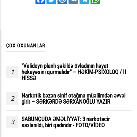
ÇOX OXUNANLAR
“Valideyn planlı şəkildə övladının həyat
1
hekayəsini qurmalıdır” – HƏKİM-PSİXOLOQ / II
HİSSƏ
Narkotik bəzən sinif otağına müəllimdən əvvəl
2
girir – SƏRKƏRDƏ SƏRXANOĞLU YAZIR
SABUNÇUDA ƏMƏLİYYAT: 3 narkotacir
3
saxlanıldı, biri qadındır - FOTO/VİDEO