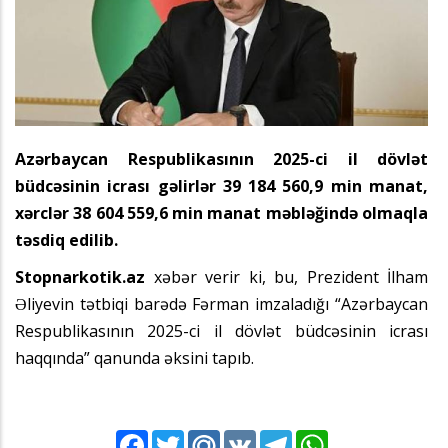
Azərbaycan Respublikasının 2025-ci il dövlət
büdcəsinin icrası gəlirlər 39 184 560,9 min manat,
xərclər 38 604 559,6 min manat məbləğində olmaqla
təsdiq edilib.
Stopnarkotik.az
xəbər verir ki, bu, Prezident İlham
Əliyevin tətbiqi barədə Fərman imzaladığı “Azərbaycan
Respublikasının 2025-ci il dövlət büdcəsinin icrası
haqqında” qanunda əksini tapıb.
Facebook
Twitter
Mail.Ru
VK
Telegram
WhatsApp