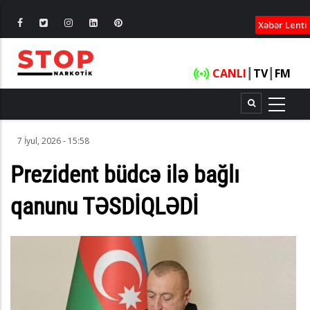
XƏBƏRLƏ
Xəbər Lenti
CANLI
┃
TV
┃
FM
7 İyul, 2026 - 15:58
Prezident büdcə ilə bağlı
qanunu TƏSDİQLƏDİ