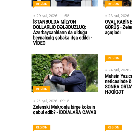
REGİON
REGİON
29 İyul, 2026 - 11:58
28 İyul, 2026 -
İSTANBULDA MİLYON
OVAL KABİN
DOLLARLIQ DƏLƏDUZLUQ:
GÖRÜŞ - Zelen
Azərbaycanlıların da olduğu
açıqladı
beynəlxalq şəbəkə ifşa edildi -
VİDEO
REGİON
24 İyul, 2026 -
Muhsin Yazıcı
nəticəsində öl
SONRA ORTA
REGİON
HƏQİQƏT
25 İyul, 2026 - 09:18
Zelenski Makronla birgə kokain
qəbul edib? - İDDİALARA CAVAB
REGİON
REGİON