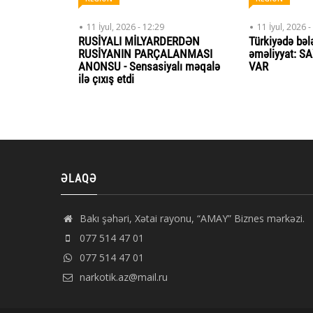
11 İyul, 2026 - 12:29
11 İyul, 2026 -
RUSİYALI MİLYARDERDƏN
Türkiyədə bəl
RUSİYANIN PARÇALANMASI
əməliyyat: 
ANONSU - Sensasiyalı məqalə
VAR
ilə çıxış etdi
ƏLAQƏ
Bakı şəhəri, Xətai rayonu, “AMAY” Biznes mərkəzi.
077 514 47 01
077 514 47 01
narkotik.az@mail.ru