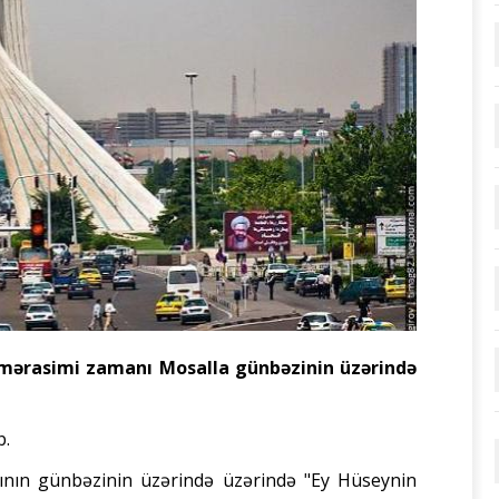
mərasimi zamanı Mosalla günbəzinin üzərində
b.
nın günbəzinin üzərində üzərində "Ey Hüseynin