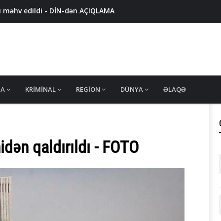
u məhv edildi - DİN-dən AÇIQLAMA
ŞLAYIB... - Moskvanın rıçaqları necə sıradan çıxarıldı?
AXLANILDI - 3 nəfərdə silah aşkarlandı
ROQNOZ
ƏDƏD HƏB AŞKARLANDI - Rəsmi açıqlama
MA
KRIMINAL
REGION
DÜNYA
ƏLAQƏ
idən qaldırıldı - FOTO