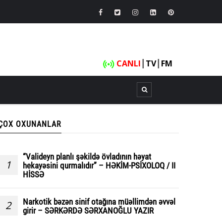
CANLI
┃
TV
┃
FM
ÇOX OXUNANLAR
“Valideyn planlı şəkildə övladının həyat
1
hekayəsini qurmalıdır” – HƏKİM-PSİXOLOQ / II
HİSSƏ
Narkotik bəzən sinif otağına müəllimdən əvvəl
2
girir – SƏRKƏRDƏ SƏRXANOĞLU YAZIR