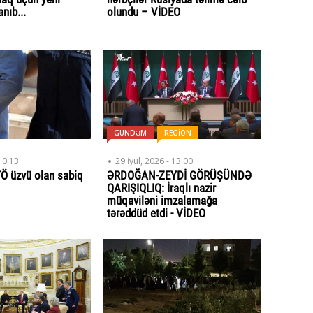
anıb...
olundu – VİDEO
GÜNDƏM
REGİON
10:13
29 İyul, 2026 - 13:00
Ö üzvü olan sabiq
ƏRDOĞAN-ZEYDİ GÖRÜŞÜNDƏ
QARIŞIQLIQ: İraqlı nazir
müqaviləni imzalamağa
tərəddüd etdi - VİDEO