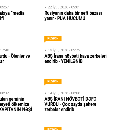
 09:57
22 İyul, 2026 - 09:01
akıya “media
Rusiyanın daha bir neft bazası
ifi
yanır - PUA HÜCUMU
REGİON
 12:40
19 İyul, 2026 - 09:25
rdu - Ölənlər və
ABŞ İrana növbəti hava zərbələri
var
endirib - YENİLƏNİB
REGİON
 08:32
14 İyul, 2026 - 08:06
ulan gəminin
ABŞ İRANI NÖVBƏTİ DƏFƏ
heyəti ölkəmizə
VURDU - Çox sayda şəhərə
- KAPİTANIN NƏŞİ
zərbələr endirib
REGİON