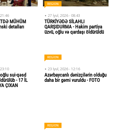
REGİON
 21:46
27 İyul, 2026 - 08:43
ETDƏ MÜHÜM
TÜRKİYƏDƏ SİLAHLI
ski detalları
QARŞIDURMA - Hakim partiya
üzvü, oğlu və qardaşı öldürüldü
REGİON
 23:10
23 İyul, 2026 - 12:16
oğlu sui-qəsd
Azərbaycanlı dənizçilərin olduğu
dürülüb - 17 İL
daha bir gəmi vuruldu - FOTO
YA ÇIXAN
REGİON