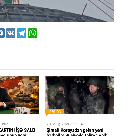
k
tter
Mail.Ru
VK
Telegram
WhatsApp
REGİON
13:07
6 Aug, 2026 - 15:34
ARTINI İŞƏ SALDI
Şimali Koreyadan gələn yeni
maq üçün yeni
hərbçilər Rusiyada təlimə cəlb