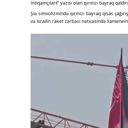
intiqamçıları!" yazısı olan qırmızı bayraq qaldırı
Şiə simvolizmində qırmızı bayraq qisas çağır
və İsrailin raket zərbəsi nəticəsində Xamenei