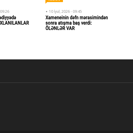
 09:26
10 İyul, 2026 - 09:45
ədiyyədə
Xameneinin dəfn mərasimindən
SAXLANILANLAR
sonra atışma baş verdi:
ÖLƏNLƏR VAR