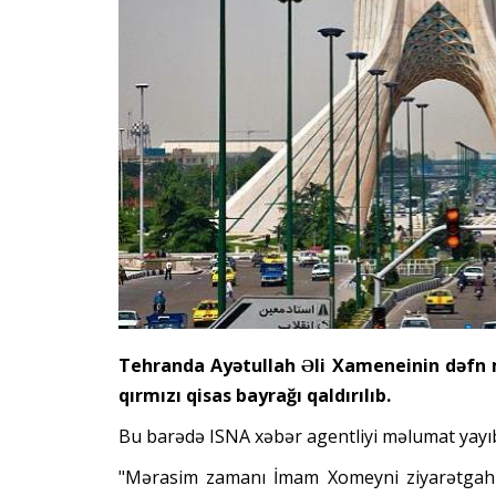
Tehranda Ayətullah Əli Xameneinin dəfn 
qırmızı qisas bayrağı qaldırılıb.
Bu barədə ISNA xəbər agentliyi məlumat yayı
"Mərasim zamanı İmam Xomeyni ziyarətgahı