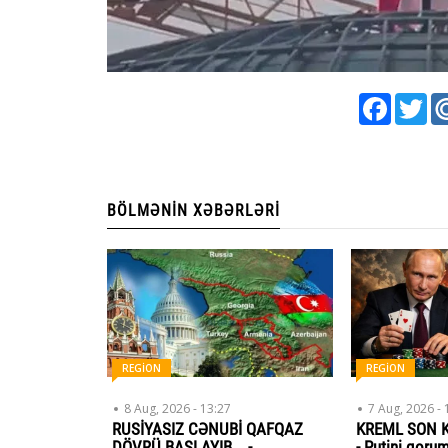
Faceboo
Twi
BÖLMƏNIN XƏBƏRLƏRI
REGİON
REGİON
8 Aug, 2026 - 13:27
7 Aug, 2026 - 
RUSİYASIZ CƏNUBİ QAFQAZ
KREML SON K
DÖVRÜ BAŞLAYIB... -
- Putini qoru