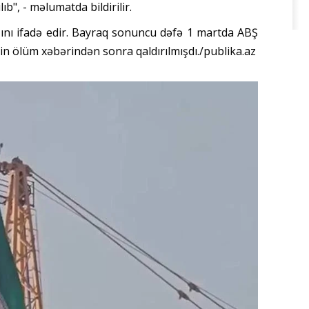
lıb", - məlumatda bildirilir.
ışını ifadə edir. Bayraq sonuncu dəfə 1 martda ABŞ
nin ölüm xəbərindən sonra qaldırılmışdı./publika.az