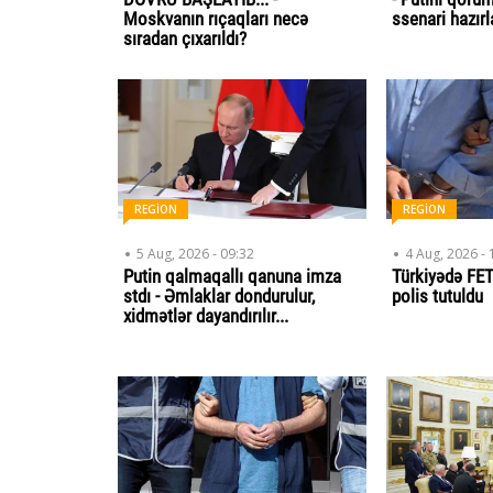
Moskvanın rıçaqları necə
ssenari hazırl
sıradan çıxarıldı?
REGİON
REGİON
5 Aug, 2026 - 09:32
4 Aug, 2026 - 
Putin qalmaqallı qanuna imza
Türkiyədə FET
stdı - Əmlaklar dondurulur,
polis tutuldu
xidmətlər dayandırılır...