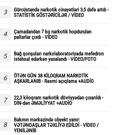
Gürcüstanda narkotik cinayətləri 3,5 dəfə artıb -
3
STATİSTİK GÖSTƏRİCİLƏR / VİDEO
Çamadandan 7 kq narkotik hopdurulan
4
paltarlar çıxdı - VİDEO
Bağ qonşuları narkolaboratoriyada mefedron
5
istehsal edərkən yaxalandı - VIDEO/FOTO
ÖTƏN GÜN 38 KİLOQRAM NARKOTİK
6
AŞKARLANIB - Rəsmi açıqlama +AUDİO
22,3 kiloqram narkotik dövriyyədən çıxarıldı -
7
DİN-dən ƏMƏLİYYAT +AUDİO
Bakının mərkəzində obyekt yanır:
8
VƏTƏNDAŞLAR TƏXLİYƏ EDİLDİ - VİDEO /
YENİLƏNİB