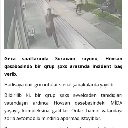
Gecə saatlarında Suraxanı rayonu, Hövsan
qəsəbəsində bir qrup şəxs arasında insident baş
verib.
Hadisəyə dair görüntülər sosial şəbəkələrdə yayılıb.
Bildirilib ki, bir qrup şəxs əvvəlcədən tanıdıqları
vətəndaşın ardınca Hövsan qəsəbəsindəki MİDA
yaşayış kompleksinə gəliblər. Onlar həmin vətəndaşı
zorla avtomobilə mindirib aparmaq istəyiblər.