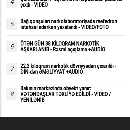
4
çıxdı - VİDEO
Bağ qonşuları narkolaboratoriyada mefedron
5
istehsal edərkən yaxalandı - VIDEO/FOTO
ÖTƏN GÜN 38 KİLOQRAM NARKOTİK
6
AŞKARLANIB - Rəsmi açıqlama +AUDİO
22,3 kiloqram narkotik dövriyyədən çıxarıldı -
7
DİN-dən ƏMƏLİYYAT +AUDİO
Bakının mərkəzində obyekt yanır:
8
VƏTƏNDAŞLAR TƏXLİYƏ EDİLDİ - VİDEO /
YENİLƏNİB