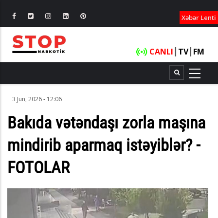
XƏBƏRLƏ
Xəbər Lenti
CANLI
┃
TV
┃
FM
3 Jun, 2026 - 12:06
Bakıda vətəndaşı zorla maşına
mindirib aparmaq istəyiblər? -
FOTOLAR