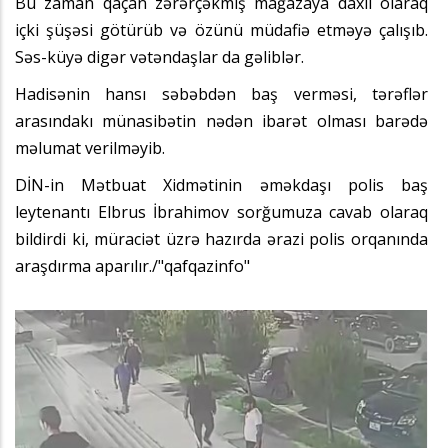
Bu zaman qaçan zərərçəkmiş mağazaya daxil olaraq
içki şüşəsi götürüb və özünü müdafiə etməyə çalışıb.
Səs-küyə digər vətəndaşlar da gəliblər.
Hadisənin hansı səbəbdən baş verməsi, tərəflər
arasındakı münasibətin nədən ibarət olması barədə
məlumat verilməyib.
DİN-in Mətbuat Xidmətinin əməkdaşı polis baş
leytenantı Elbrus İbrahimov sorğumuza cavab olaraq
bildirdi ki, müraciət üzrə hazırda ərazi polis orqanında
araşdırma aparılır./"qafqazinfo"